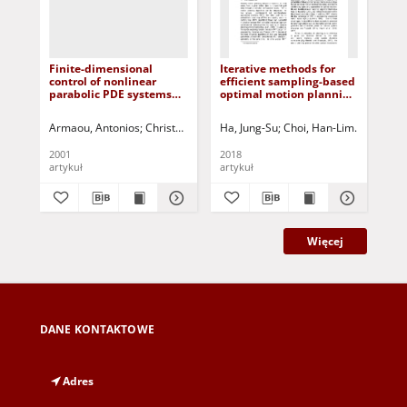
Finite-dimensional
Iterative methods for
control of nonlinear
efficient sampling-based
parabolic PDE systems
optimal motion planning
with time-dependent
of nonlinear systems
spatial domains using
Armaou, Antonios
Christofides, Panagiotis D.
Ha, Jung-Su
Choi, Han-Lim
Korbicz, Józef (1951- ) - 
Jeon, Je
empirical eigenfunctions
2001
2018
artykuł
artykuł
Więcej
DANE KONTAKTOWE
Adres