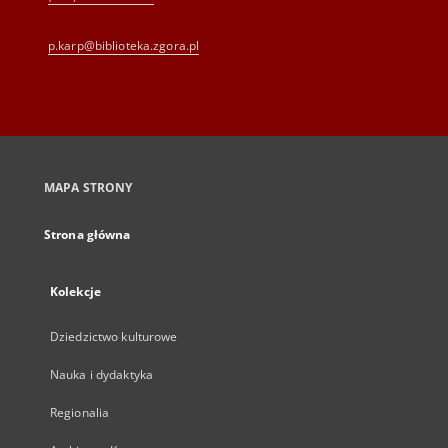
p.karp@biblioteka.zgora.pl
MAPA STRONY
Strona główna
Kolekcje
Dziedzictwo kulturowe
Nauka i dydaktyka
Regionalia