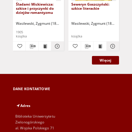
Śladami Mickiewicza:
Seweryn Goszczyński:
Ws
szkice i przyczynki do
szkice literackie
Kas
dziejów romantyzmu
Że
Wasilewski, Zygmunt (1865-1948)
Wasilewski, Zygmunt (1865-1948)
Was
1905
192
książka
książka
ksi
Więcej
DANE KONTAKTOWE
Adres
Biblioteka Uniwersytetu
Zielonogórskiego
al. Wojska Polskiego 71