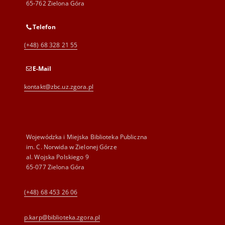
65-762 Zielona Góra
Telefon
(+48) 68 328 21 55
E-Mail
kontakt@zbc.uz.zgora.pl
Wojewódzka i Miejska Biblioteka Publiczna
im. C. Norwida w Zielonej Górze
al. Wojska Polskiego 9
65-077 Zielona Góra
(+48) 68 453 26 06
p.karp@biblioteka.zgora.pl