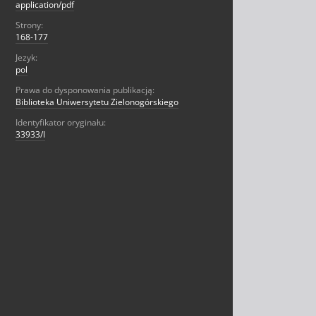
application/pdf
Strony:
168-177
Jezyk:
pol
Prawa do dysponowania publikacją:
Biblioteka Uniwersytetu Zielonogórskiego
Identyfikator oryginału:
33933/I