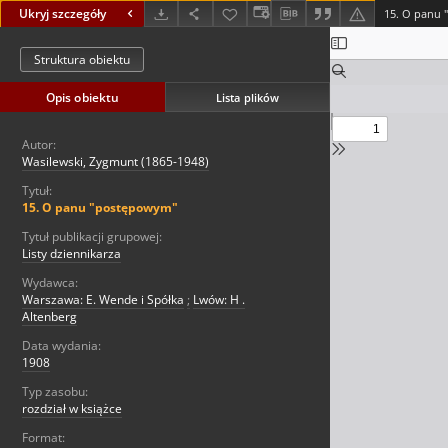
Ukryj szczegóły
15. O panu
Struktura obiektu
Opis obiektu
Lista plików
Autor:
Wasilewski, Zygmunt (1865-1948)
Tytuł:
15. O panu "postępowym"
Tytuł publikacji grupowej:
Listy dziennikarza
Wydawca:
Warszawa: E. Wende i Spółka
;
Lwów: H .
Altenberg
Data wydania:
1908
Typ zasobu:
rozdział w książce
Format: