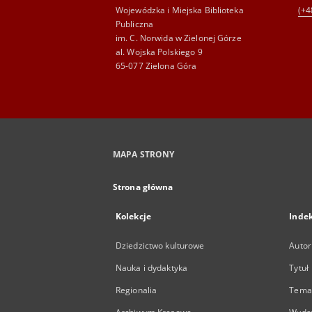
Wojewódzka i Miejska Biblioteka
(+4
Publiczna
im. C. Norwida w Zielonej Górze
al. Wojska Polskiego 9
65-077 Zielona Góra
MAPA STRONY
Strona główna
Kolekcje
Inde
Dziedzictwo kulturowe
Autor
Nauka i dydaktyka
Tytuł
Regionalia
Temat