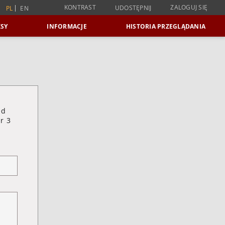
KONTRAST
ZALOGUJ SIĘ
UDOSTĘPNIJ
PL
EN
SY
INFORMACJE
HISTORIA PRZEGLĄDANIA
ed
r 3