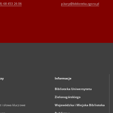
8) 68 453 26 06
p.karp@biblioteka.zgora.pl
ksy
Informacje
Biblioteka Uniwersytetu
Zielonogórskiego
 i słowa kluczowe
Wojewódzka i Miejska Biblioteka