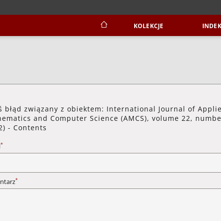
KOLEKCJE
INDEK
ś błąd związany z obiektem: International Journal of Appli
ematics and Computer Science (AMCS), volume 22, numbe
2) - Contents
*
l
*
ntarz