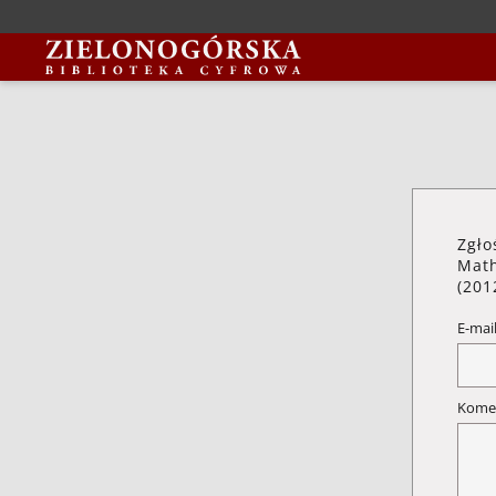
Zgło
Math
(201
E-mai
Kome