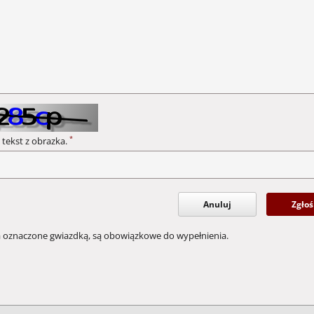
*
 tekst z obrazka.
Anuluj
Zgłoś
a oznaczone gwiazdką, są obowiązkowe do wypełnienia.