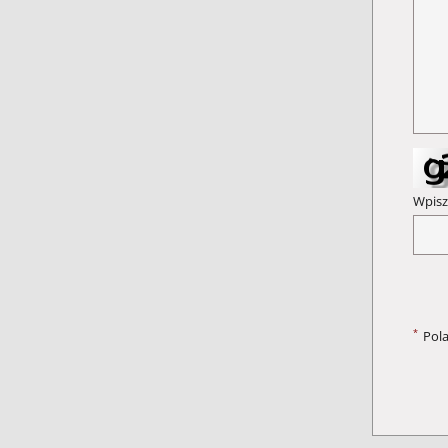
Wpisz
*
Pol