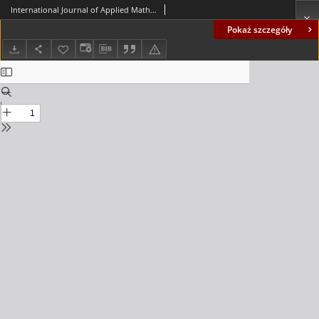
International Journal of Applied Mathematics and Computer Science (AMCS), volume 22, number 3 (2012) - Contents
Pokaż szczegóły