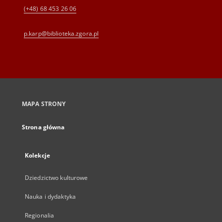
(+48) 68 453 26 06
p.karp@biblioteka.zgora.pl
MAPA STRONY
Strona główna
Kolekcje
Dziedzictwo kulturowe
Nauka i dydaktyka
Regionalia