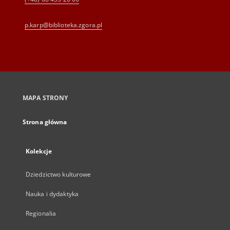
p.karp@biblioteka.zgora.pl
MAPA STRONY
Strona główna
Kolekcje
Dziedzictwo kulturowe
Nauka i dydaktyka
Regionalia