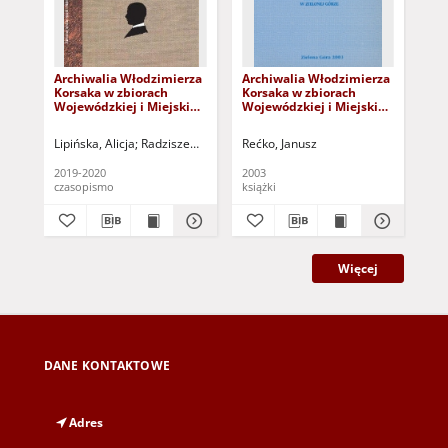
Archiwalia Włodzimierza
Archiwalia Włodzimierza
Ar
Korsaka w zbiorach
Korsaka w zbiorach
Kor
Wojewódzkiej i Miejskiej
Wojewódzkiej i Miejskiej
Woj
Biblioteki Publicznej im.
Biblioteki Publicznej im.
Bib
Cypriana. Norwida w
C. Norwida w Zielonej
C. 
Lipińska, Alicja
Radziszewska, Maria
Rećko, Janusz
Reć
Zielonej Górze. Część
Górze
Gó
druga
Kor
2019-2020
2003
200
col
czasopismo
książki
cza
Nor
Mun
in 
Więcej
DANE KONTAKTOWE
Adres