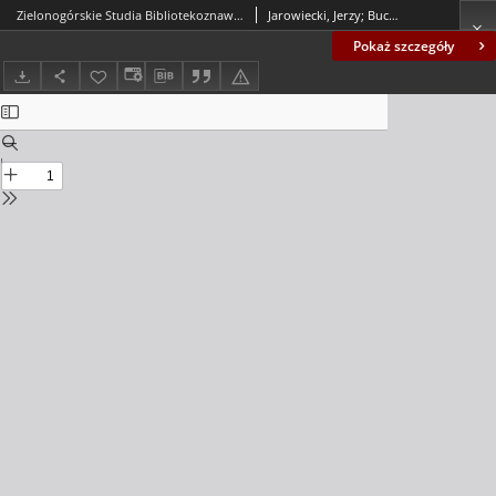
Zielonogórskie Studia Bibliotekoznawcze. Z. 15-16 (2023-2024)
Jarowiecki, Jerzy; Buck, Andrzej (1953- ); Wojciechowska, Maja; Cioch-Ciućmańska, Marzena; Hołyst, Katarzyna; Kamińska, Kamila; Kotlarek, Dawid; Langner-Kosmaty, Agnieszka; Marchewska, Kamilla; Markiewicz, Sylwia; Pawłowska, Krystyna; Spodzieja, Irena; Tarabuła, Joanna; Smycz, Katarzyna; Drapała, Izabela; Jarzyńska, Katarzyna; Karwowski, Marcin; Mrugowska, Magdalena; Paul, Magdalena; Rokicka, Renata; Prusinowski, Piotr; Bartkowiak, Przemysław
Pokaż szczegóły