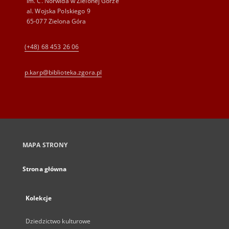
im. C. Norwida w Zielonej Górze
al. Wojska Polskiego 9
65-077 Zielona Góra
(+48) 68 453 26 06
p.karp@biblioteka.zgora.pl
MAPA STRONY
Strona główna
Kolekcje
Dziedzictwo kulturowe