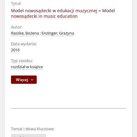
Tytuł:
Model nowosądecki w edukacji muzycznej = Model
nowosądecki in music education
Autor:
Raszke, Bożena
;
Enzinger, Grażyna
Data wydania:
2016
Typ zasobu:
rozdział w książce
Więcej
Temat i słowa kluczowe: