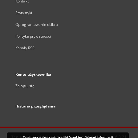
Kontakt
Statystyki
Oprogramowanie dLibra
Polityka prywatności
Kanały RSS
Konto użytkownika
Zaloguj się
Historia przeglądania
Ten serwis działa dzięki oprogramowaniu
DInGO dLibra 6.3.21
Ta strona wykorzystuje pliki 'cookies'.
Więcej informacji