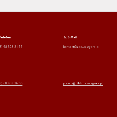
Telefon
E-Mail
8) 68 328 21 55
kontakt@zbc.uz.zgora.pl
8) 68 453 26 06
p.karp@biblioteka.zgora.pl