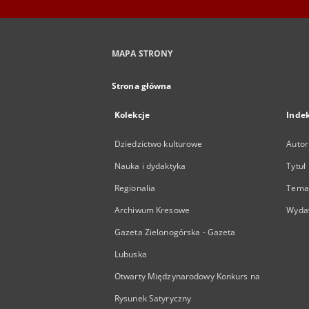
MAPA STRONY
Strona główna
Kolekcje
Inde
Dziedzictwo kulturowe
Autor
Nauka i dydaktyka
Tytuł
Regionalia
Temat
Archiwum Kresowe
Wyda
Gazeta Zielonogórska - Gazeta
Lubuska
Otwarty Międzynarodowy Konkurs na
Rysunek Satyryczny