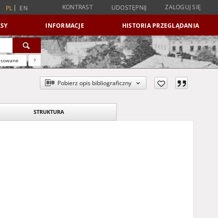
KONTRAST
ZALOGUJ SIĘ
UDOSTĘPNIJ
PL
EN
SY
INFORMACJE
HISTORIA PRZEGLĄDANIA
nsowane
?
Pobierz opis bibliograficzny
STRUKTURA