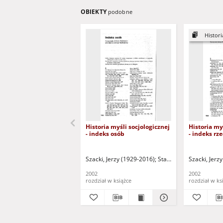
OBIEKTY
podobne
Historia
Historia myśli socjologicznej
Historia my
- indeks osób
- indeks rz
Szacki, Jerzy (1929-2016)
Staśkiewicz, Elżbieta - 
Szacki, Jerz
2002
2002
rozdział w książce
rozdział w ks