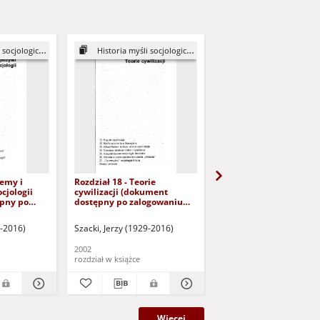
ocjologicznej
Historia myśli socjologicznej
Historia myśli socjologi
lemy i
Rozdział 18 - Teorie
Rozdział 22 - Współcze
ocjologii
cywilizacji (dokument
myśl socjologiczna
pny po
dostępny po zalogowaniu
(dokument dostępny p
o dla osób z
tylko dla osób z dysfunkcją
zalogowaniu tylko dla 
ku)
wzroku)
dysfunkcją wzroku)
9-2016)
Szacki, Jerzy (1929-2016)
Szacki, Jerzy (1929-2016
2002
2002
rozdział w książce
rozdział w książce
Więcej