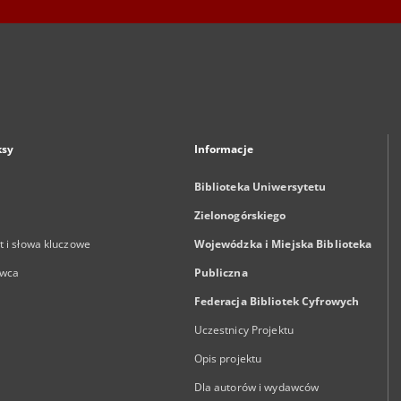
ksy
Informacje
Biblioteka Uniwersytetu
Zielonogórskiego
 i słowa kluczowe
Wojewódzka i Miejska Biblioteka
wca
Publiczna
Federacja Bibliotek Cyfrowych
Uczestnicy Projektu
Opis projektu
Dla autorów i wydawców