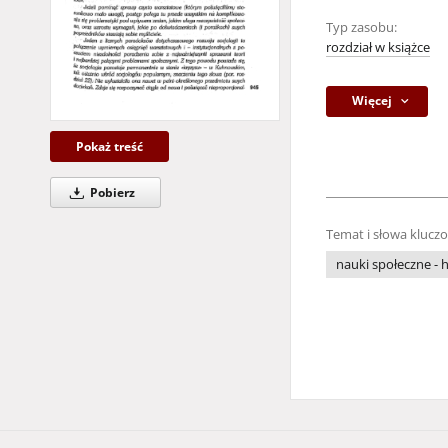
Typ zasobu:
rozdział w książce
Więcej
Pokaż treść
Pobierz
Temat i słowa klucz
nauki społeczne - h