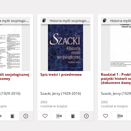
 myśli socjologicznej
Historia myśli socjologicznej
Historia myśli s
śli socjologicznej
Spis treści i przedmowa
Rozdział 1 - Prob
eczowy
pożytki historii s
(dokument dostę
zalogowaniu tylk
dysfunkcją wzro
oprac.
y (1929-2016)
Rostkowska, Danuta - współpr.
Szacki, Jerzy (1929-2016)
Szacki, Jerzy (192
2002
2002
iążce
rozdział w książce
rozdział w książce