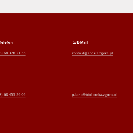
Telefon
E-Mail
8) 68 328 21 55
kontakt@zbc.uz.zgora.pl
8) 68 453 26 06
p.karp@biblioteka.zgora.pl