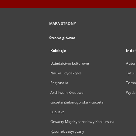
MAPA STRONY
Strona główna
Kolekcje
Inde
Dziedzictwo kulturowe
Autor
Nauka i dydaktyka
Tytuł
Regionalia
Temat
Archiwum Kresowe
Wyda
Gazeta Zielonogórska - Gazeta
Lubuska
Otwarty Międzynarodowy Konkurs na
Rysunek Satyryczny