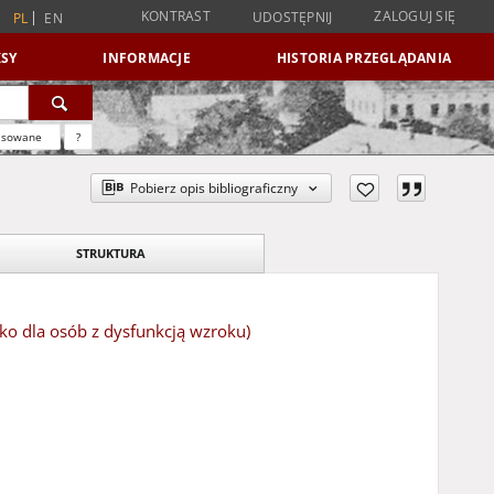
KONTRAST
ZALOGUJ SIĘ
UDOSTĘPNIJ
PL
EN
SY
INFORMACJE
HISTORIA PRZEGLĄDANIA
nsowane
?
Pobierz opis bibliograficzny
STRUKTURA
ko dla osób z dysfunkcją wzroku)