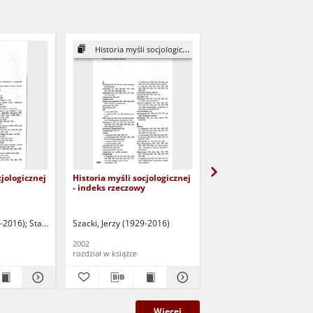
Historia myśli socjologicznej
Historia myśli socjologi
cjologicznej
Historia myśli socjologicznej
Spis treści i przedmow
- indeks rzeczowy
9-2016)
Staśkiewicz, Elżbieta - oprac.
Szacki, Jerzy (1929-2016)
Rostkowska, Danuta - współpr.
Szacki, Jerzy (1929-2016
2002
2002
rozdział w książce
rozdział w książce
Więcej