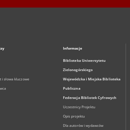
ksy
Informacje
Biblioteka Uniwersytetu
Zielonogórskiego
 i słowa kluczowe
Wojewódzka i Miejska Biblioteka
wca
Publiczna
Federacja Bibliotek Cyfrowych
Uczestnicy Projektu
Opis projektu
Dla autorów i wydawców