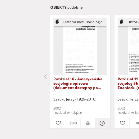
OBIEKTY
podobne
Historia myśli socjologicznej
Historia
Rozdział 16 - Amerykańska
Rozdział 19
socjologia opisowa
socjologii 
(dokument dostępny po
Znaniecki 
zalogowaniu tylko dla osób z
dostępny p
dysfunkcją wzroku)
tylko dla o
Szacki, Jerzy (1929-2016)
Szacki, Jerz
wzroku)
2002
2002
rozdział w książce
rozdział w ks