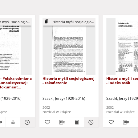
 myśli socjologicznej
Historia myśli socjologicznej
 - Polska odmiana
Historia myśli socjologicznej
Historia myśli so
humanistycznej:
- zakończenie
- indeks osób
(dokument
o zalogowaniu
sób z dysfunkcją
y (1929-2016)
Szacki, Jerzy (1929-2016)
Szacki, Jerzy (192
2002
2002
iążce
rozdział w książce
rozdział w książce