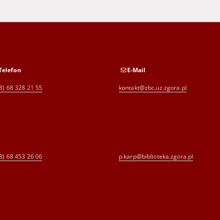
Telefon
E-Mail
8) 68 328 21 55
kontakt@zbc.uz.zgora.pl
8) 68 453 26 06
p.karp@biblioteka.zgora.pl