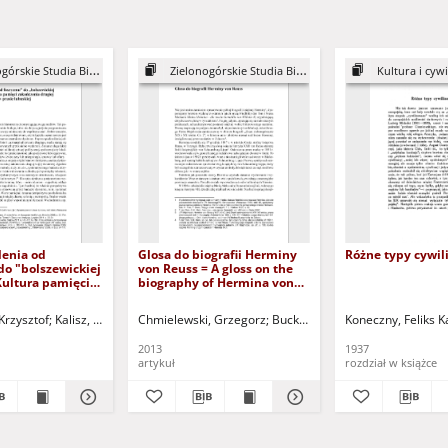
e Studia Bibliotekoznawcze, z. 8
Zielonogórskie Studia Bibliotekoznawcze, z. 5
Kultura i cywi
enia od
Glosa do biografii Herminy
Różne typy cywil
do "bolszewickiej
von Reuss = A gloss on the
Kultura pamięci
biography of Hermina von
a drugiej wojny
Reuss
 prasie lubuskiej
nauk.
Krzysztof
Jurewicz-Nowak, Magdalena - red. nauk.
Kalisz, Paweł - red.
Chmielewski, Grzegorz
Buck, Andrzej - red.
Kotlarska, Irmina - red. nauk.
Buck, Andrzej - red.
Bartkowiak, Przemysław - red.
Koneczny, Feliks K
Kotlarek, D
"liberation from
 the "Soviet
2013
1937
". Memory
artykuł
rozdział w książce
the end of the
ld War in the
ss