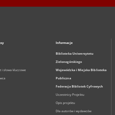
ksy
Informacje
Biblioteka Uniwersytetu
Zielonogórskiego
 i słowa kluczowe
Wojewódzka i Miejska Biblioteka
wca
Publiczna
Federacja Bibliotek Cyfrowych
Uczestnicy Projektu
Opis projektu
Dla autorów i wydawców