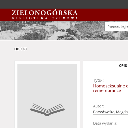
OBIEKT
OPIS
Tytuł:
Homoseksualne ofi
remembrance
Autor:
Borysławska, Magda
Data wydania: