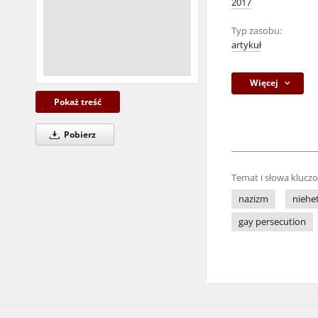
2017
Typ zasobu:
artykuł
Więcej
Pokaż treść
Pobierz
Temat i słowa klucz
nazizm
niehe
gay persecution