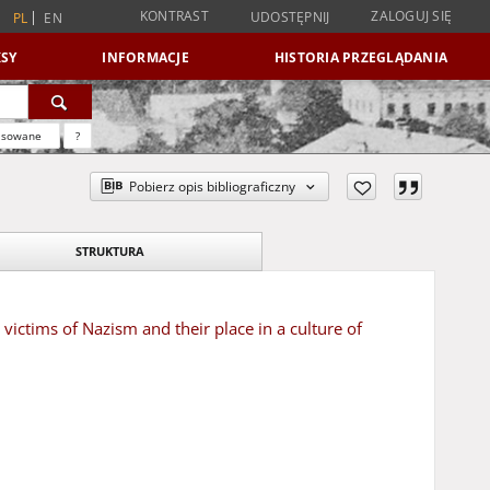
KONTRAST
ZALOGUJ SIĘ
UDOSTĘPNIJ
PL
EN
SY
INFORMACJE
HISTORIA PRZEGLĄDANIA
nsowane
?
Pobierz opis bibliograficzny
STRUKTURA
ictims of Nazism and their place in a culture of