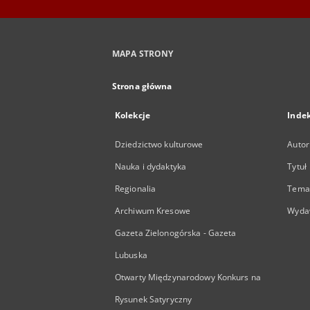
MAPA STRONY
Strona główna
Kolekcje
Inde
Dziedzictwo kulturowe
Autor
Nauka i dydaktyka
Tytuł
Regionalia
Temat
Archiwum Kresowe
Wyda
Gazeta Zielonogórska - Gazeta
Lubuska
Otwarty Międzynarodowy Konkurs na
Rysunek Satyryczny