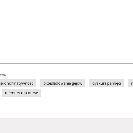
owe:
teronormatywność
prześladowania gejów
dyskurs pamięci
n
memory discourse