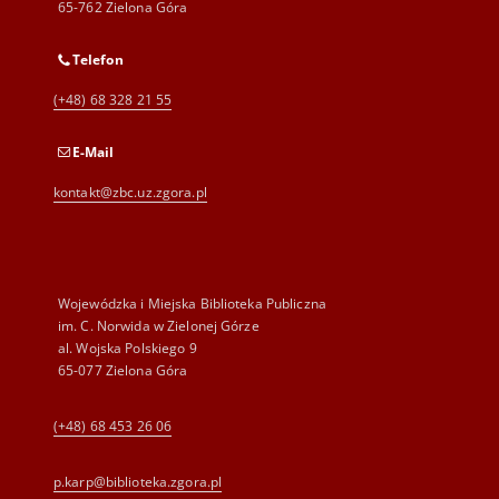
65-762 Zielona Góra
Telefon
(+48) 68 328 21 55
E-Mail
kontakt@zbc.uz.zgora.pl
Wojewódzka i Miejska Biblioteka Publiczna
im. C. Norwida w Zielonej Górze
al. Wojska Polskiego 9
65-077 Zielona Góra
(+48) 68 453 26 06
p.karp@biblioteka.zgora.pl