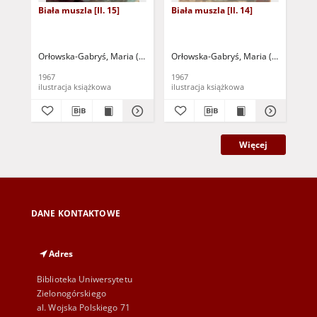
Biała muszla [Il. 15]
Biała muszla [Il. 14]
Bia
Orłowska-Gabryś, Maria (1925-1988)
Orłowska-Gabryś, Maria (1925-1988)
Pludra, Benno
Orł
1967
1967
196
ilustracja książkowa
ilustracja książkowa
ilu
Więcej
DANE KONTAKTOWE
Adres
Biblioteka Uniwersytetu
Zielonogórskiego
al. Wojska Polskiego 71