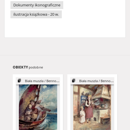
Dokumenty ikonograficzne
ilustracja książkowa - 20 w.
OBIEKTY
podobne
Biała muszla / Benno Pludra ; il. Maria Orłowska-Gabryś. - 1967
Biała muszla / Benno Pludra ; il. Maria Orłowska-Gabryś. - 1967