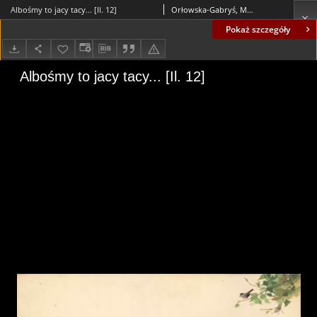
Albośmy to jacy tacy... [Il. 12]
Orłowska-Gabryś, Maria (1925-1988)
Pokaż szczegóły