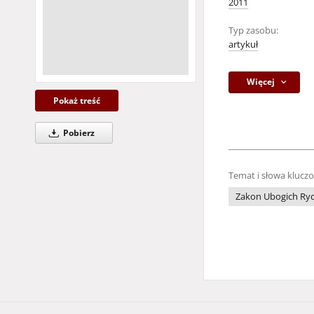
2011
Typ zasobu:
artykuł
Więcej
Pokaż treść
Pobierz
Temat i słowa klucz
Zakon Ubogich Ryc