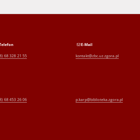
Telefon
E-Mail
8) 68 328 21 55
kontakt@zbc.uz.zgora.pl
8) 68 453 26 06
p.karp@biblioteka.zgora.pl