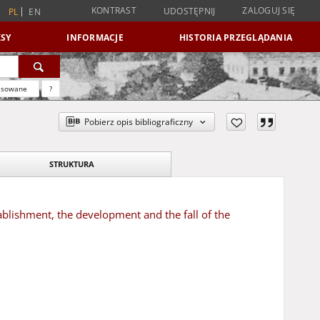
KONTRAST
ZALOGUJ SIĘ
UDOSTĘPNIJ
PL
EN
SY
INFORMACJE
HISTORIA PRZEGLĄDANIA
nsowane
?
Pobierz opis bibliograficzny
STRUKTURA
lishment, the development and the fall of the