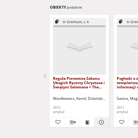
OBIEKTY
podobne
In Gremium, t. 6
In Grem
Reguła Pierwotna Zakonu
Pogłoski o 
Ubogich Rycerzy Chrystusa i
templariusz
Świątyni Salomona = The
informacji 
Latin Rule of the Poor
społeczeńs
Knights of Christ and the
zachodniej 
Wasilkiewicz, Kamil
Dolański, Dariusz - red.
Satora, Mag
Nitsc
Temple of Solomon
wieku = Th
the templar
2012
2011
of informat
artykuł
artykuł
Europe soci
beginning o
century