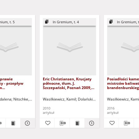
ium, t. 5
In Gremium, t. 4
In Gremium, t
sprawie
Eric Christiansen, Krucjaty
Posiadłości kame
y - przepływ
północne, tłum. J.
mistrzów baliwa
w
Szczepański, Poznań 2009,
brandenburskie
twach Europy
ss. 366 - recenzja
joannitów na obs
na początku XIV
diecezji lubuskie
dalena
hke, Bernadetta - red.
Nitschke, Bernadetta - red.
Wasilkiewicz, Kamil
Dolański, Dariusz - red.
Dolański, Dariusz - red.
Wasilkiewicz, Kami
Nitschke, B
e rumors about
XV wieku: zarys
 case - the flow
problematyki =
2010
2016
ion in Western
artykuł
artykuł
eties at the
f the 14th