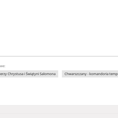
owe:
erzy Chrystusa i Świątyni Salomona
Chwarszczany - komandoria templ