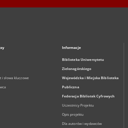
ksy
Informacje
Biblioteka Uniwersytetu
Zielonogórskiego
 i słowa kluczowe
Wojewódzka i Miejska Biblioteka
wca
Publiczna
Federacja Bibliotek Cyfrowych
Uczestnicy Projektu
Opis projektu
Dla autorów i wydawców