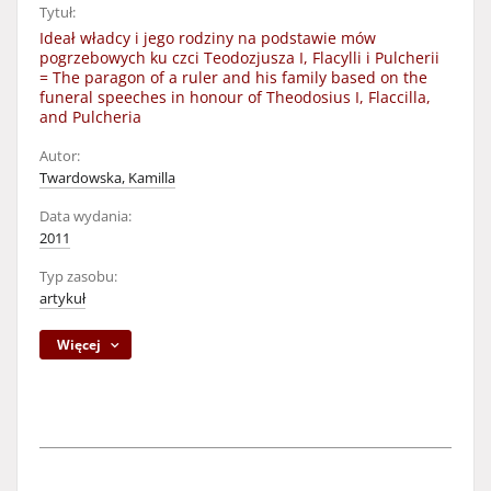
Tytuł:
Ideał władcy i jego rodziny na podstawie mów
pogrzebowych ku czci Teodozjusza I, Flacylli i Pulcherii
= The paragon of a ruler and his family based on the
funeral speeches in honour of Theodosius I, Flaccilla,
and Pulcheria
Autor:
Twardowska, Kamilla
Data wydania:
2011
Typ zasobu:
artykuł
Więcej