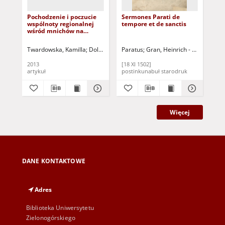
Pochodzenie i poczucie
Sermones Parati de
Sło
wspólnoty regionalnej
tempore et de sanctis
bad
wśród mnichów na
dz
Pustyni Judzkiej w V i VI
psy
wieku - na podstawie
est
Twardowska, Kamilla
Dolański, Dariusz (1966 - ) - red.
Paratus
Gran, Heinrich - [wyd.]
Rynm
Woł
,,Żywotów mnichów
na 
palestyńskich? Cyryla ze
2013
[18 XI 1502]
192
Scytopolis =
artykuł
postinkunabuł starodruk
ksi
Więcej
DANE KONTAKTOWE
Adres
Biblioteka Uniwersytetu
Zielonogórskiego