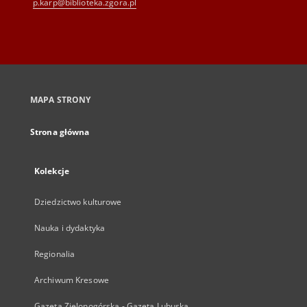
p.karp@biblioteka.zgora.pl
MAPA STRONY
Strona główna
Kolekcje
Dziedzictwo kulturowe
Nauka i dydaktyka
Regionalia
Archiwum Kresowe
Gazeta Zielonogórska - Gazeta Lubuska