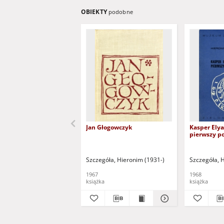
OBIEKTY
podobne
Jan Głogowczyk
Kasper Elya
pierwszy po
Szczegóła, Hieronim (1931-)
Szczegóła, 
1967
1968
książka
książka