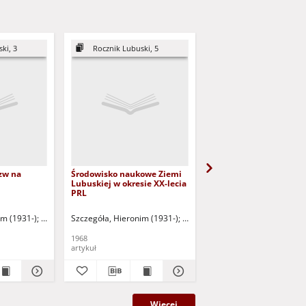
ki, 3
Rocznik Lubuski, 5
Rocznik Lubuski, 8
zw na
Środowisko naukowe Ziemi
Problematyka lubuska
Lubuskiej w okresie XX-lecia
działalności naukowej
PRL
historyków UAM w Poz
 w latach
) - red.
im (1931-)
Sauter, Wiesław (1905-1996) - red.
Szczegóła, Hieronim (1931-)
Grot, Zdzisław (1903-1984) - red
Szczegóła, Hieronim (19
1968
1973
artykuł
artykuł
Więcej