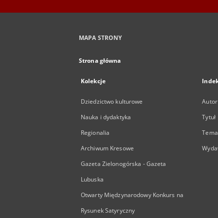
MAPA STRONY
Strona główna
Kolekcje
Inde
Dziedzictwo kulturowe
Autor
Nauka i dydaktyka
Tytuł
Regionalia
Temat
Archiwum Kresowe
Wyda
Gazeta Zielonogórska - Gazeta
Lubuska
Otwarty Międzynarodowy Konkurs na
Rysunek Satyryczny