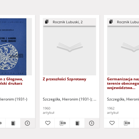
Rocznik Lubuski, 2
Rocznik Lubus
n z Głogowa,
Z przeszłości Szprotawy
Germanizacja na
lski drukarz
terenie obecnego
województwa
zielonogórskiego
1937-1941
Hieronim (1931-)
Szczegóła, Hieronim (1931-)
Sauter, Wiesław (1905-1996
Szczegóła, Hieron
1960
1962
artykuł
artykuł