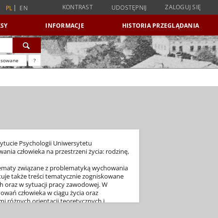
KONTRAST
ZALOGUJ SIĘ
UDOSTĘPNIJ
PL
EN
SY
INFORMACJE
HISTORIA PRZEGLĄDANIA
nsowane
?
tucie Psychologii Uniwersytetu
ia człowieka na przestrzeni życia: rodzinę,
tematy związane z problematyką wychowania
tuje także treści tematycznie zogniskowane
h oraz w sytuacji pracy zawodowej. W
owań człowieka w ciągu życia oraz
 różnych orientacji teoretycznych i