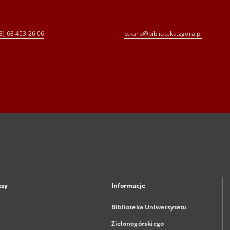
8) 68 453 26 06
p.karp@biblioteka.zgora.pl
ksy
Informacje
Biblioteka Uniwersytetu
Zielonogórskiego