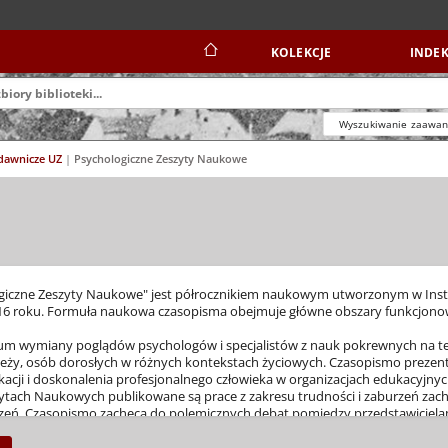
KOLEKCJE
INDEK
Wyszukiwanie zaawa
ydawnicze UZ
|
Psychologiczne Zeszyty Naukowe
iczne Zeszyty Naukowe" jest półrocznikiem naukowym utworzonym w Insty
16 roku. Formuła naukowa czasopisma obejmuje główne obszary funkcjonowan
rum wymiany poglądów psychologów i specjalistów z nauk pokrewnych na 
zieży, osób dorosłych w różnych kontekstach życiowych. Czasopismo prezen
cji i doskonalenia profesjonalnego człowieka w organizacjach edukacyjnyc
ytach Naukowych publikowane są prace z zakresu trudności i zaburzeń zach
rzeń. Czasopismo zachęca do polemicznych debat pomiędzy przedstawicielami
amach wymienionych obszarów funkcjonowania człowieka.