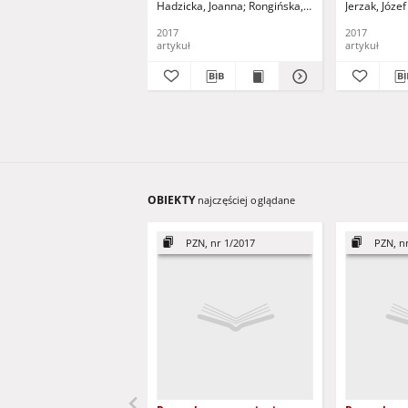
Hadzicka, Joanna
Rongińska, Tatiana - red.
Jerzak, Józe
2017
2017
artykuł
artykuł
OBIEKTY
najczęściej oglądane
PZN, nr 1/2017
PZN, n