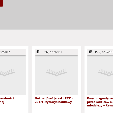
r 2/2017
PZN, nr 2/2017
PZN, nr 2/201
orodności
Doktor Józef Jerzak (1931-
Kary i nagrody s
nej
2017) - życiorys naukowy
przez rodziców 
młodzieży = Rew
penalties used b
and self-esteem 