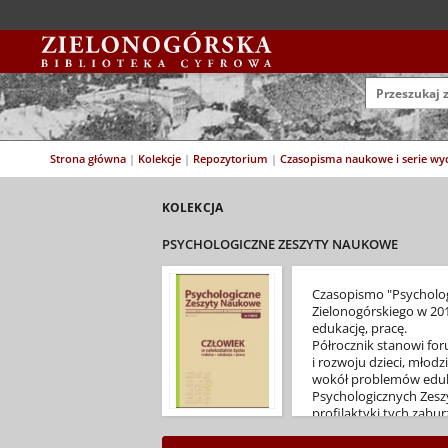
Strona główna
|
Kolekcje
|
Repozytorium
|
Czasopisma naukowe i serie w
KOLEKCJA
PSYCHOLOGICZNE ZESZYTY NAUKOWE
Czasopismo "Psycholog
Zielonogórskiego w 20
edukację, pracę.
Półrocznik stanowi fo
i rozwoju dzieci, młod
wokół problemów eduka
Psychologicznych Zesz
profilaktyki tych zabu
metodologicznych w r
ISSN 2451-1420