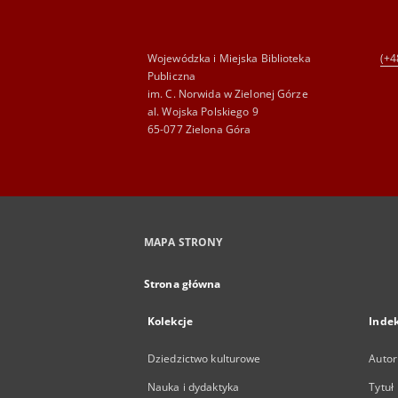
Wojewódzka i Miejska Biblioteka
(+4
Publiczna
im. C. Norwida w Zielonej Górze
al. Wojska Polskiego 9
65-077 Zielona Góra
MAPA STRONY
Strona główna
Kolekcje
Inde
Dziedzictwo kulturowe
Autor
Nauka i dydaktyka
Tytuł