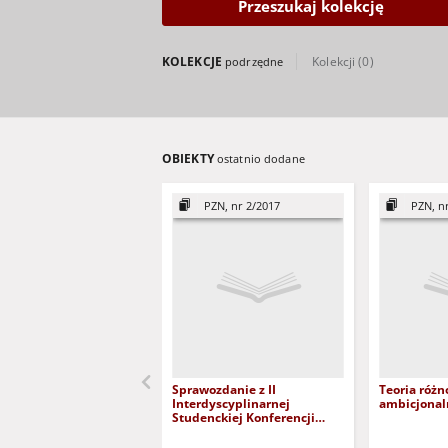
Przeszukaj kolekcję
KOLEKCJE
Kolekcji (0)
podrzędne
OBIEKTY
ostatnio dodane
PZN, nr 2/2017
PZN, n
Sprawozdanie z II
Teoria różn
Interdyscyplinarnej
ambicjonal
Studenckiej Konferencji
Naukowej "Projekt: Mistrz"