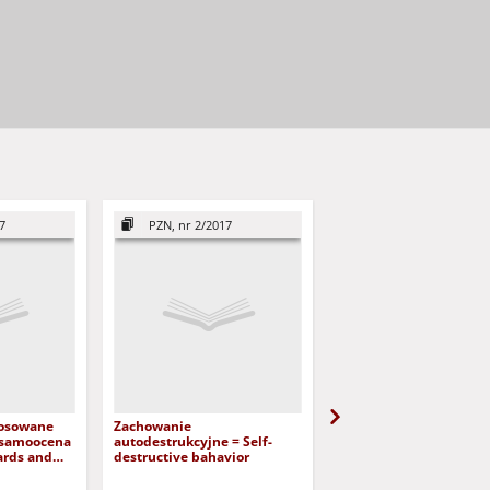
7
PZN, nr 2/2017
PZN, nr 2/2017
tosowane
Zachowanie
Modele selekcji
a samoocena
autodestrukcyjne = Self-
deskryptorów osobowy
ards and
destructive bahavior
badaniach
y parents
psycholeksykalnych -
of youth
podejście klasyczne i