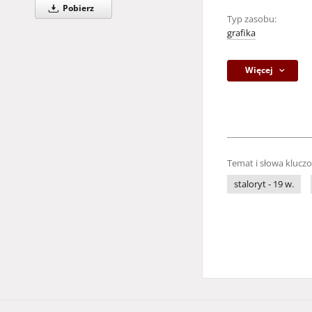
Pobierz
Typ zasobu:
grafika
Więcej
Temat i słowa klucz
staloryt - 19 w.