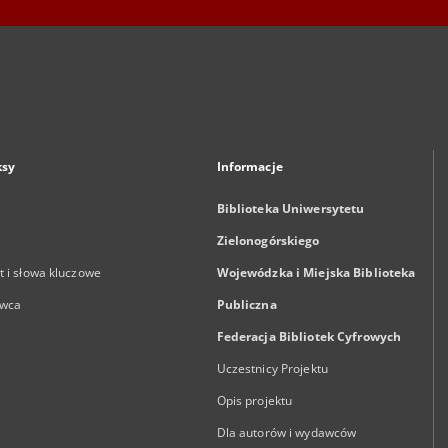
ksy
Informacje
Biblioteka Uniwersytetu
Zielonogórskiego
 i słowa kluczowe
Wojewódzka i Miejska Biblioteka
wca
Publiczna
Federacja Bibliotek Cyfrowych
Uczestnicy Projektu
Opis projektu
Dla autorów i wydawców