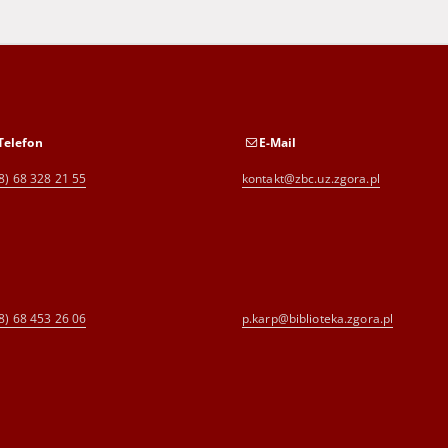
Telefon
E-Mail
8) 68 328 21 55
kontakt@zbc.uz.zgora.pl
8) 68 453 26 06
p.karp@biblioteka.zgora.pl