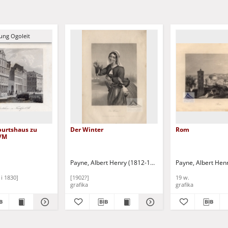
ng Ogoleit
burtshaus zu
Der Winter
Rom
a/M
Payne, Albert Henry (1812-1902)
Payne, Albert Henry 
Payne, Albert Hen
i 1830]
[1902?]
19 w.
grafika
grafika