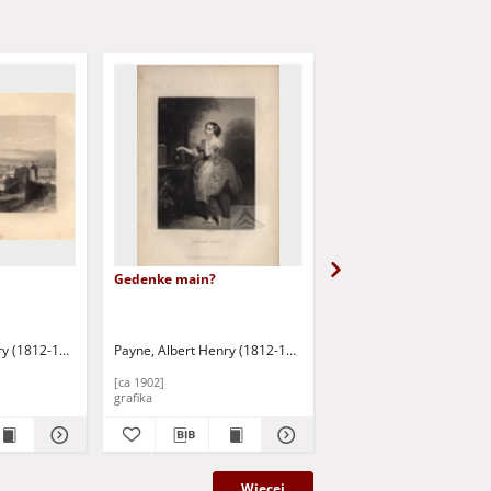
Gedenke main?
Die kleinen Schiffer
(1812-1902)
ry (1812-1902)
Payne, Albert Henry (1812-1902)
Valerio
Payne, Albert H
[ca 1902]
19 w.
grafika
grafika
Więcej