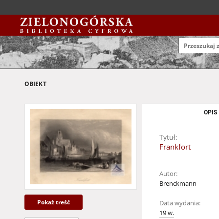
OBIEKT
OPIS
Tytuł:
Frankfort
Autor:
Brenckmann
Pokaż treść
Data wydania:
19 w.