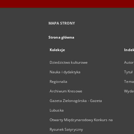
MAPA STRONY
Strona główna
Kolekcje
Inde
Dziedzictwo kulturowe
Autor
Nauka i dydaktyka
Tytuł
Regionalia
Temat
Archiwum Kresowe
Wyda
Gazeta Zielonogórska - Gazeta
Lubuska
Otwarty Międzynarodowy Konkurs na
Rysunek Satyryczny