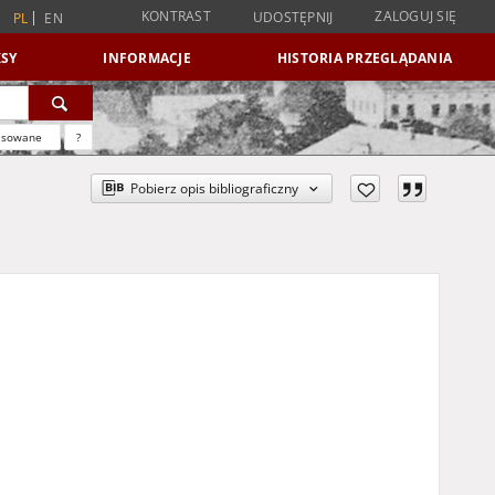
KONTRAST
ZALOGUJ SIĘ
UDOSTĘPNIJ
PL
EN
SY
INFORMACJE
HISTORIA PRZEGLĄDANIA
nsowane
?
Pobierz opis bibliograficzny