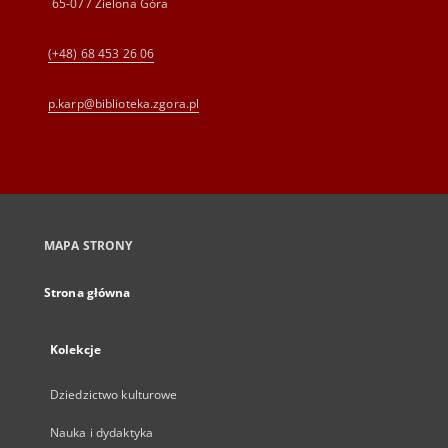
65-077 Zielona Góra
(+48) 68 453 26 06
p.karp@biblioteka.zgora.pl
MAPA STRONY
Strona główna
Kolekcje
Dziedzictwo kulturowe
Nauka i dydaktyka