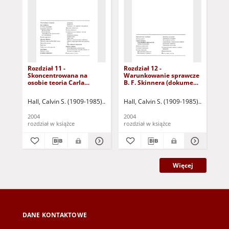
Rozdział 11 -
Rozdział 12 -
Roz
Skoncentrowana na
Warunkowanie sprawcze
Ban
osobie teoria Carla
B. F. Skinnera (dokument
się
Rogersa (dokument
dostępny po zalogowaniu
(d
dostępny po zalogowaniu
tylko dla osób z
zal
Hall, Calvin S. (1909-1985)
Lindzey, Gardner
Hall, Calvin S. (1909-1985)
Campbell, John Burden (1
Lindzey, 
Hal
tylko dla osób z
dysfunkcją wzroku)
osó
dysfunkcją wzroku)
wz
2004
2004
200
rozdział w książce
rozdział w książce
roz
Więcej
DANE KONTAKTOWE