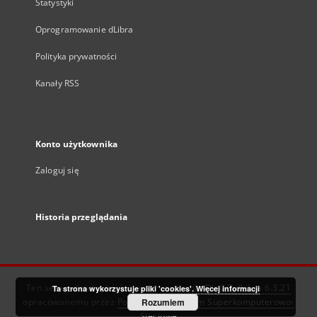
Statystyki
Oprogramowanie dLibra
Polityka prywatności
Kanały RSS
Konto użytkownika
Zaloguj się
Historia przeglądania
Ten serwis działa dzięki oprogramowaniu
DInGO dLibra 6.3.21
Ta strona wykorzystuje pliki 'cookies'.
Więcej informacji
opracowanemu przez
Poznańskie Centrum Superkomputerowo-
Rozumiem
Sieciowe