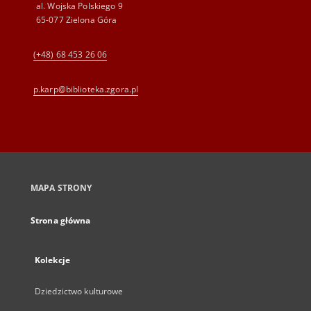
al. Wojska Polskiego 9
65-077 Zielona Góra
(+48) 68 453 26 06
p.karp@biblioteka.zgora.pl
MAPA STRONY
Strona główna
Kolekcje
Dziedzictwo kulturowe