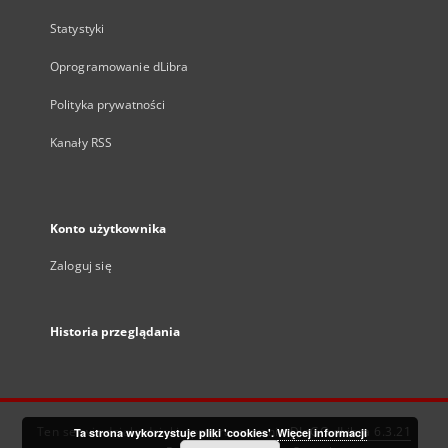
Statystyki
Oprogramowanie dLibra
Polityka prywatności
Kanały RSS
Konto użytkownika
Zaloguj się
Historia przeglądania
Ten serwis działa dzięki oprogramowaniu
DInGO dLibra 6.3.21
Ta strona wykorzystuje pliki 'cookies'.
Więcej informacji