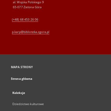
al. Wojska Polskiego 9
65-077 Zielona Góra
(+48) 68 453 26 06
p.karp@biblioteka.zgora.pl
MAPA STRONY
Strona główna
Kolekcje
Dziedzictwo kulturowe