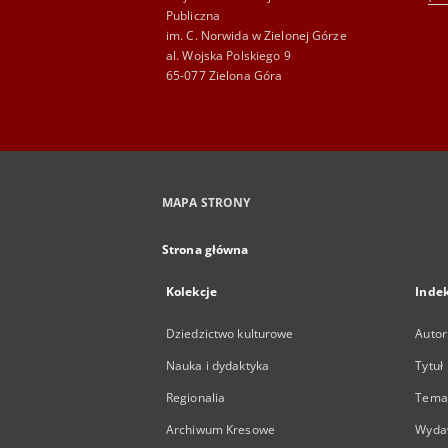
Publiczna
im. C. Norwida w Zielonej Górze
al. Wojska Polskiego 9
65-077 Zielona Góra
MAPA STRONY
Strona główna
Kolekcje
Inde
Dziedzictwo kulturowe
Autor
Nauka i dydaktyka
Tytuł
Regionalia
Temat
Archiwum Kresowe
Wyda