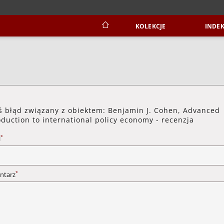
KOLEKCJE
INDEK
ś błąd związany z obiektem: Benjamin J. Cohen, Advanced
oduction to international policy economy - recenzja
*
l
*
ntarz