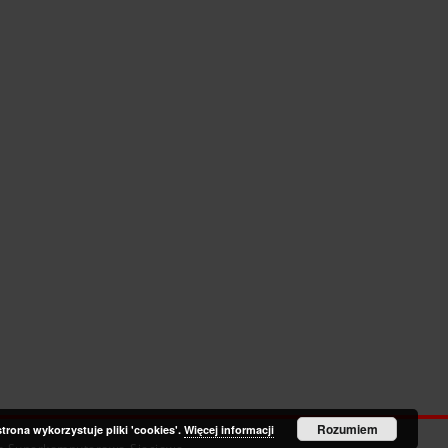
Rozumiem
strona wykorzystuje pliki 'cookies'.
Więcej informacji