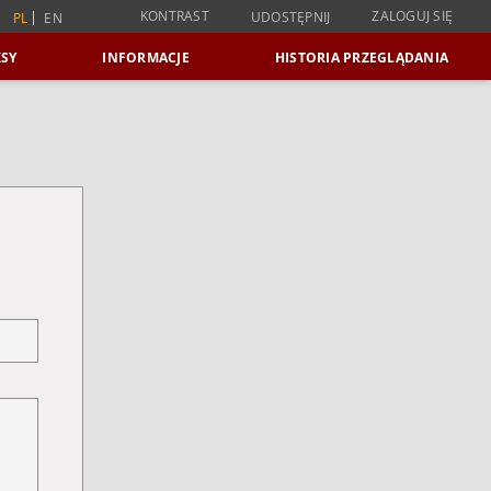
KONTRAST
ZALOGUJ SIĘ
UDOSTĘPNIJ
PL
EN
SY
INFORMACJE
HISTORIA PRZEGLĄDANIA