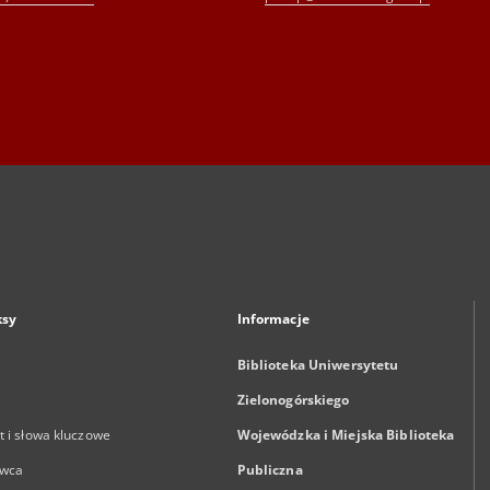
ksy
Informacje
Biblioteka Uniwersytetu
Zielonogórskiego
 i słowa kluczowe
Wojewódzka i Miejska Biblioteka
wca
Publiczna