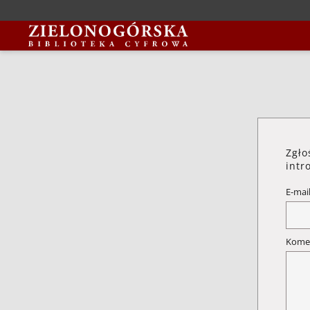
Zgło
intr
E-mai
Kome