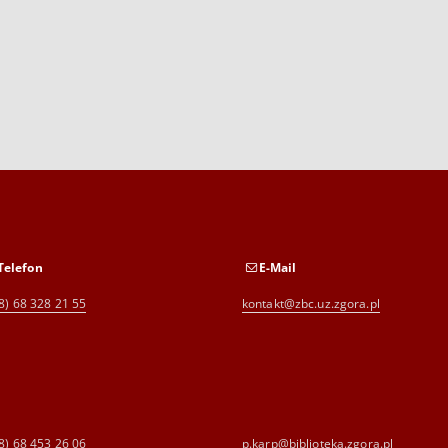
Telefon
E-Mail
8) 68 328 21 55
kontakt@zbc.uz.zgora.pl
8) 68 453 26 06
p.karp@biblioteka.zgora.pl