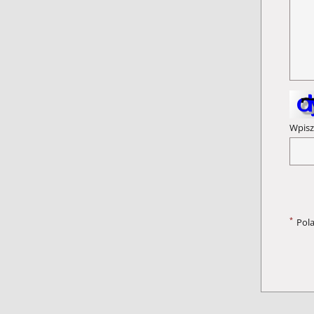
Wpisz
*
Pol