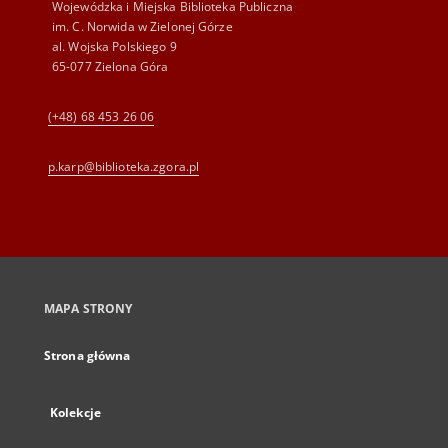
Wojewódzka i Miejska Biblioteka Publiczna
im. C. Norwida w Zielonej Górze
al. Wojska Polskiego 9
65-077 Zielona Góra
(+48) 68 453 26 06
p.karp@biblioteka.zgora.pl
MAPA STRONY
Strona główna
Kolekcje