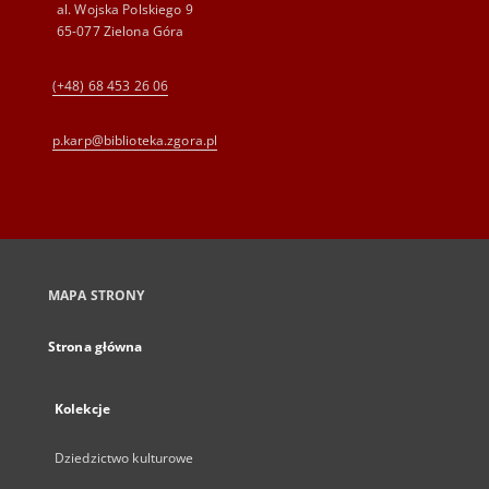
al. Wojska Polskiego 9
65-077 Zielona Góra
(+48) 68 453 26 06
p.karp@biblioteka.zgora.pl
MAPA STRONY
Strona główna
Kolekcje
Dziedzictwo kulturowe