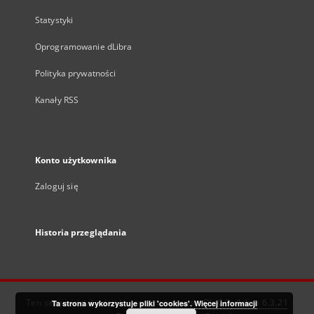
Statystyki
Oprogramowanie dLibra
Polityka prywatności
Kanały RSS
Konto użytkownika
Zaloguj się
Historia przeglądania
Ten serwis działa dzięki oprogramowaniu
DInGO dLibra 6.3.21
Ta strona wykorzystuje pliki 'cookies'.
Więcej informacji