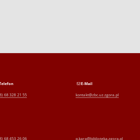
Telefon
E-Mail
8) 68 328 21 55
kontakt@zbc.uz.zgora.pl
8) 68 453 26 06
p.karp@biblioteka.zgora.pl