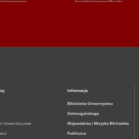
ksy
Informacje
Biblioteka Uniwersytetu
Zielonogórskiego
 i słowa kluczowe
Wojewódzka i Miejska Biblioteka
wca
Publiczna