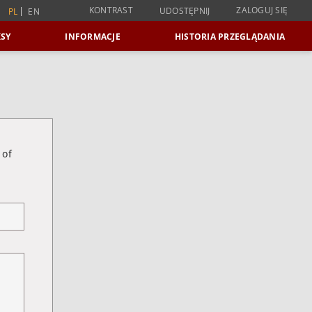
KONTRAST
ZALOGUJ SIĘ
UDOSTĘPNIJ
PL
EN
SY
INFORMACJE
HISTORIA PRZEGLĄDANIA
 of