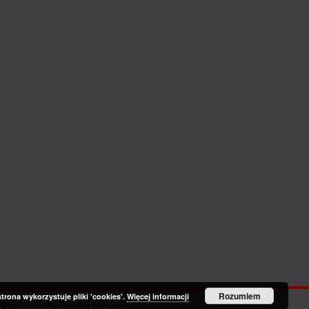
Rozumiem
strona wykorzystuje pliki 'cookies'.
Więcej informacji