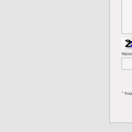
Wpisz
*
Pol