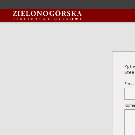
Zgło
Stee
E-mai
Kome