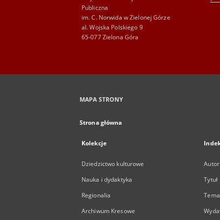
Publiczna
im. C. Norwida w Zielonej Górze
al. Wojska Polskiego 9
65-077 Zielona Góra
MAPA STRONY
Strona główna
Kolekcje
Inde
Dziedzictwo kulturowe
Autor
Nauka i dydaktyka
Tytuł
Regionalia
Temat
Archiwum Kresowe
Wyda