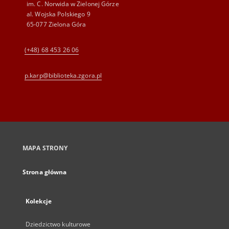
im. C. Norwida w Zielonej Górze
al. Wojska Polskiego 9
65-077 Zielona Góra
(+48) 68 453 26 06
p.karp@biblioteka.zgora.pl
MAPA STRONY
Strona główna
Kolekcje
Dziedzictwo kulturowe