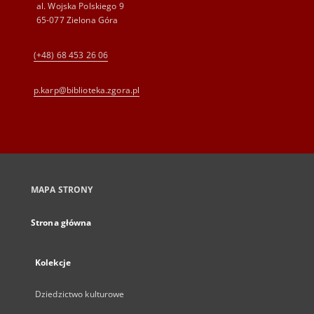
al. Wojska Polskiego 9
65-077 Zielona Góra
(+48) 68 453 26 06
p.karp@biblioteka.zgora.pl
MAPA STRONY
Strona główna
Kolekcje
Dziedzictwo kulturowe