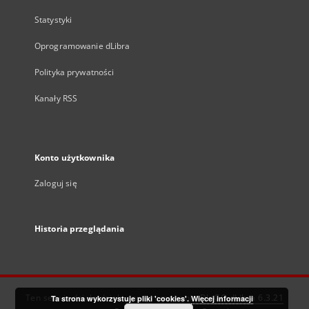
Statystyki
Oprogramowanie dLibra
Polityka prywatności
Kanały RSS
Konto użytkownika
Zaloguj się
Historia przeglądania
Ten serwis działa dzięki oprogramowaniu
DInGO dLibra 6.3.21
Ta strona wykorzystuje pliki 'cookies'.
Więcej informacji