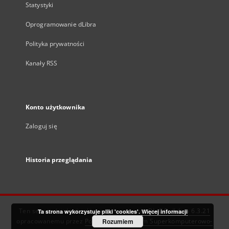
Statystyki
Oprogramowanie dLibra
Polityka prywatności
Kanały RSS
Konto użytkownika
Zaloguj się
Historia przeglądania
Ten serwis działa dzięki oprogramowaniu
DInGO dLibra 6.3.21
Ta strona wykorzystuje pliki 'cookies'.
Więcej informacji
opracowanemu przez
Poznańskie Centrum Superkomputerowo-
Rozumiem