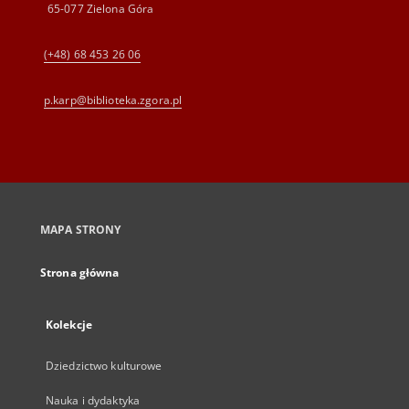
65-077 Zielona Góra
(+48) 68 453 26 06
p.karp@biblioteka.zgora.pl
MAPA STRONY
Strona główna
Kolekcje
Dziedzictwo kulturowe
Nauka i dydaktyka