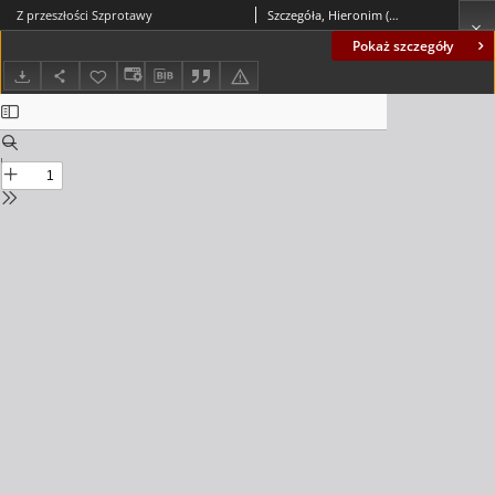
Z przeszłości Szprotawy
Szczegóła, Hieronim (1931-)
Pokaż szczegóły