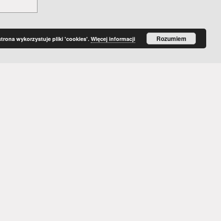
Rozumiem
strona wykorzystuje pliki 'cookies'.
Więcej informacji