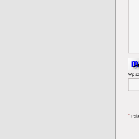
Wpisz
*
Pol