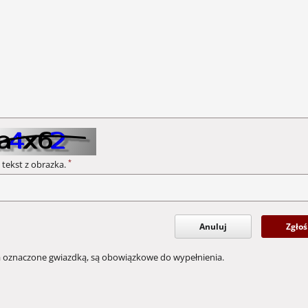
*
 tekst z obrazka.
Anuluj
Zgłoś
a oznaczone gwiazdką, są obowiązkowe do wypełnienia.