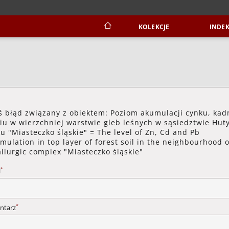
KOLEKCJE
INDEK
ś błąd związany z obiektem: Poziom akumulacji cynku, kad
iu w wierzchniej warstwie gleb leśnych w sąsiedztwie Hut
u "Miasteczko śląskie" = The level of Zn, Cd and Pb
mulation in top layer of forest soil in the neighbourhood o
llurgic complex "Miasteczko śląskie"
*
l
*
ntarz