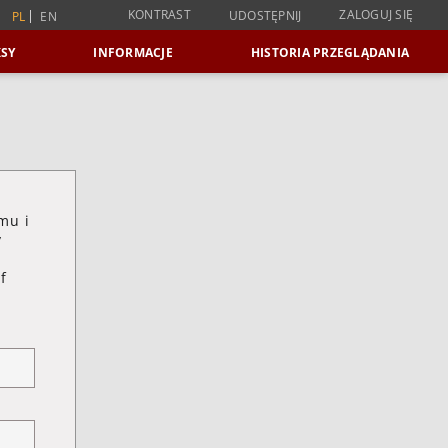
KONTRAST
ZALOGUJ SIĘ
UDOSTĘPNIJ
PL
EN
SY
INFORMACJE
HISTORIA PRZEGLĄDANIA
mu i
y
f