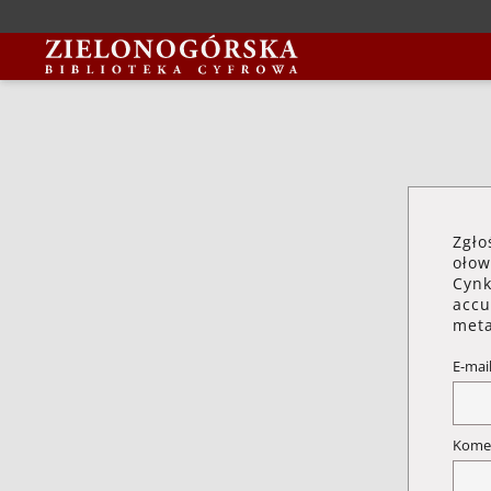
Zgło
ołow
Cynk
accu
meta
E-mai
Kome