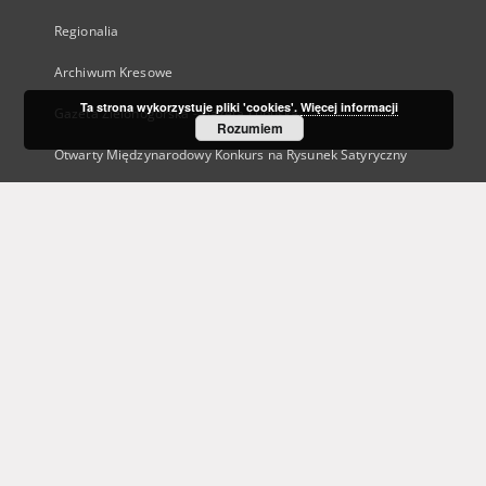
Regionalia
Archiwum Kresowe
Ta strona wykorzystuje pliki 'cookies'.
Więcej informacji
Gazeta Zielonogórska - Gazeta Lubuska
Rozumiem
Otwarty Międzynarodowy Konkurs na Rysunek Satyryczny
Zielonogórska Biblioteka Cyfrowa dla Niewidomych
...
Zobacz więcej
Indeksy
Autor
Tytuł
Temat i słowa kluczowe