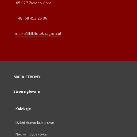
65-077 Zielona Góra
(+48) 68 453 26 06
p.karp@biblioteka.zgora.pl
MAPA STRONY
Strona główna
Kolekcje
Dziedzictwo kulturowe
Nauka i dydaktyka