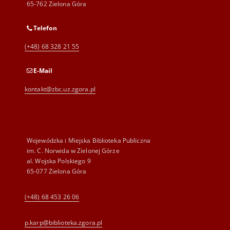
65-762 Zielona Góra
Telefon
(+48) 68 328 21 55
E-Mail
kontakt@zbc.uz.zgora.pl
Wojewódzka i Miejska Biblioteka Publiczna
im. C. Norwida w Zielonej Górze
al. Wojska Polskiego 9
65-077 Zielona Góra
(+48) 68 453 26 06
p.karp@biblioteka.zgora.pl