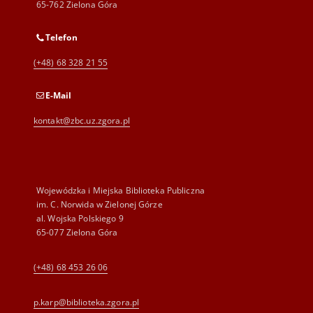
65-762 Zielona Góra
Telefon
(+48) 68 328 21 55
E-Mail
kontakt@zbc.uz.zgora.pl
Wojewódzka i Miejska Biblioteka Publiczna
im. C. Norwida w Zielonej Górze
al. Wojska Polskiego 9
65-077 Zielona Góra
(+48) 68 453 26 06
p.karp@biblioteka.zgora.pl