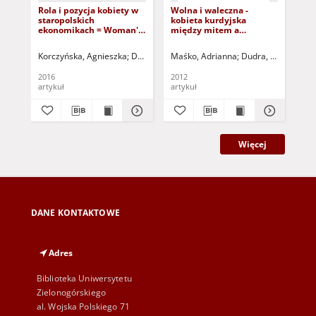
Rola i pozycja kobiety w
Wolna i waleczna -
Ob
staropolskich
kobieta kurdyjska
twó
ekonomikach = Woman's
między mitem a
okr
role and position in Old-
rzeczywistym losem
Th
Polish books
old
Korczyńska, Agnieszka
Dolański, Dariusz (1966 - ) - red.
Maśko, Adrianna
Dudra, Stefan - red
Jab
2016
2012
201
artykuł
artykuł
art
Więcej
DANE KONTAKTOWE
Adres
Biblioteka Uniwersytetu
Zielonogórskiego
al. Wojska Polskiego 71