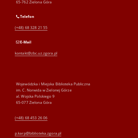
65-762 Zielona Góra
Telefon
(+48) 68 328 21 55
E-Mail
kontakt@zbc.uz.zgora.pl
Wojewódzka i Miejska Biblioteka Publiczna
im. C. Norwida w Zielonej Górze
al. Wojska Polskiego 9
65-077 Zielona Góra
(+48) 68 453 26 06
p.karp@biblioteka.zgora.pl