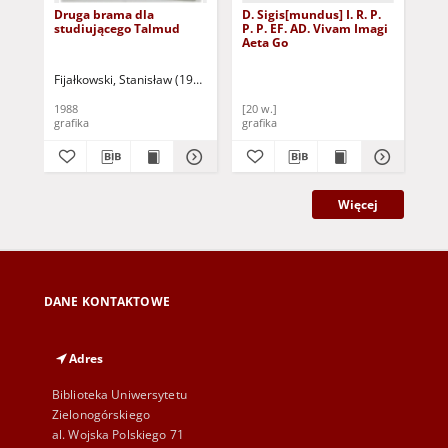
Druga brama dla
D. Sigis[mundus] I. R. P.
Mis
studiującego Talmud
P. P. EF. AD. Vivam Imagi
oka
Aeta Go
Fijałkowski, Stanisław (1922-2020)
Goł
1988
[20 w.]
196
grafika
grafika
gra
Więcej
DANE KONTAKTOWE
Adres
Biblioteka Uniwersytetu
Zielonogórskiego
al. Wojska Polskiego 71