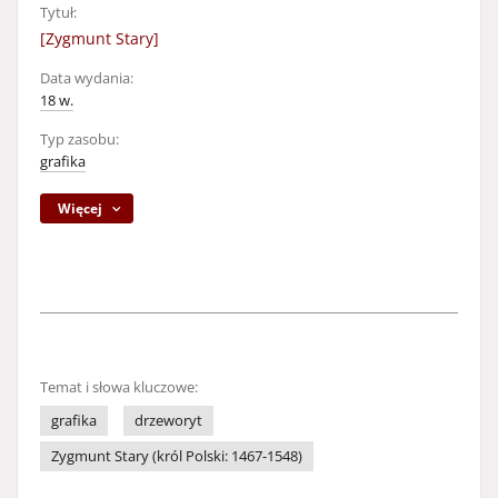
Tytuł:
[Zygmunt Stary]
Data wydania:
18 w.
Typ zasobu:
grafika
Więcej
Temat i słowa kluczowe:
grafika
drzeworyt
Zygmunt Stary (król Polski: 1467-1548)