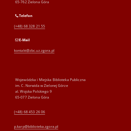
65-762 Zielona Góra
Telefon
(+48) 68 328 21 55
E-Mail
kontakt@zbc.uz.zgora.pl
Wojewódzka i Miejska Biblioteka Publiczna
im. C. Norwida w Zielonej Górze
al. Wojska Polskiego 9
65-077 Zielona Góra
(+48) 68 453 26 06
p.karp@biblioteka.zgora.pl