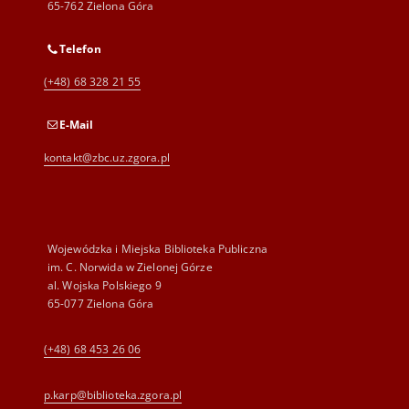
65-762 Zielona Góra
Telefon
(+48) 68 328 21 55
E-Mail
kontakt@zbc.uz.zgora.pl
Wojewódzka i Miejska Biblioteka Publiczna
im. C. Norwida w Zielonej Górze
al. Wojska Polskiego 9
65-077 Zielona Góra
(+48) 68 453 26 06
p.karp@biblioteka.zgora.pl