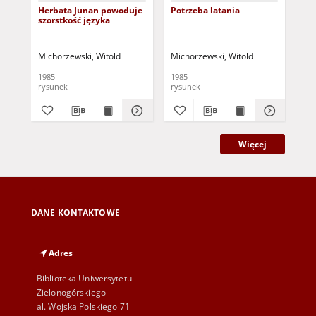
Herbata Junan powoduje
Potrzeba latania
Tr
szorstkość języka
Michorzewski, Witold
Michorzewski, Witold
Mic
1985
1985
198
rysunek
rysunek
rys
Więcej
DANE KONTAKTOWE
Adres
Biblioteka Uniwersytetu
Zielonogórskiego
al. Wojska Polskiego 71