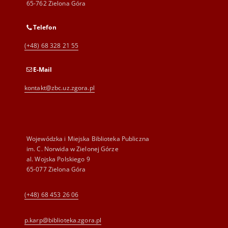
65-762 Zielona Góra
Telefon
(+48) 68 328 21 55
E-Mail
kontakt@zbc.uz.zgora.pl
Wojewódzka i Miejska Biblioteka Publiczna
im. C. Norwida w Zielonej Górze
al. Wojska Polskiego 9
65-077 Zielona Góra
(+48) 68 453 26 06
p.karp@biblioteka.zgora.pl