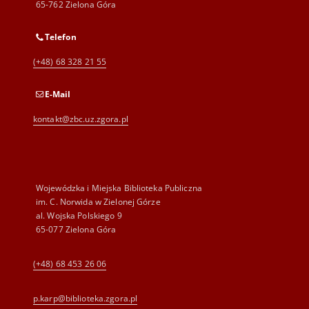
65-762 Zielona Góra
Telefon
(+48) 68 328 21 55
E-Mail
kontakt@zbc.uz.zgora.pl
Wojewódzka i Miejska Biblioteka Publiczna
im. C. Norwida w Zielonej Górze
al. Wojska Polskiego 9
65-077 Zielona Góra
(+48) 68 453 26 06
p.karp@biblioteka.zgora.pl