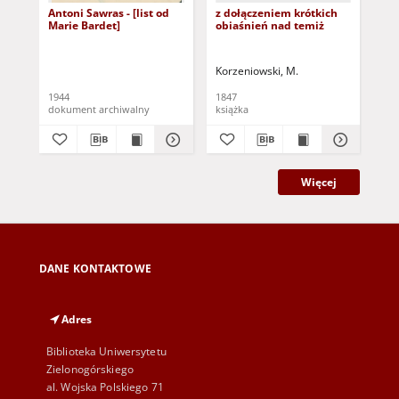
Antoni Sawras - [list od
z dołączeniem krótkich
Ki
Marie Bardet]
obiaśnień nad temiż
kor
któ
Korzeniowski, M.
Kur
1944
1847
202
dokument archiwalny
książka
art
Więcej
DANE KONTAKTOWE
Adres
Biblioteka Uniwersytetu
Zielonogórskiego
al. Wojska Polskiego 71