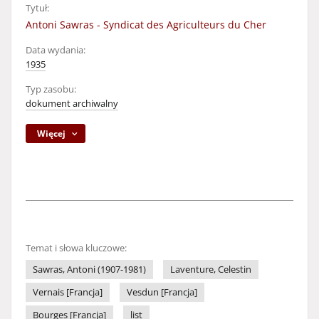
Tytuł:
Antoni Sawras - Syndicat des Agriculteurs du Cher
Data wydania:
1935
Typ zasobu:
dokument archiwalny
Więcej
Temat i słowa kluczowe:
Sawras, Antoni (1907-1981)
Laventure, Celestin
Vernais [Francja]
Vesdun [Francja]
Bourges [Francja]
list