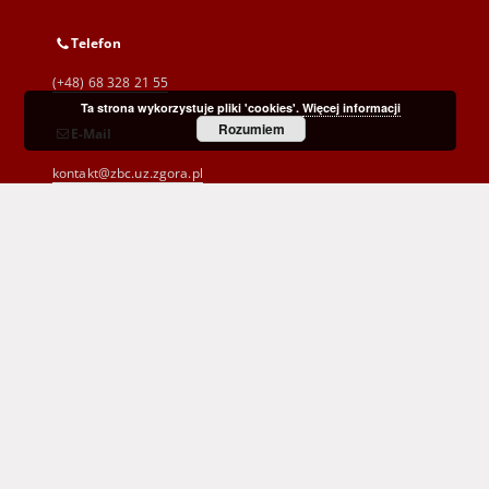
Telefon
(+48) 68 328 21 55
Ta strona wykorzystuje pliki 'cookies'.
Więcej informacji
Rozumiem
E-Mail
kontakt@zbc.uz.zgora.pl
Wojewódzka i Miejska Biblioteka Publiczna
im. C. Norwida w Zielonej Górze
al. Wojska Polskiego 9
65-077 Zielona Góra
(+48) 68 453 26 06
p.karp@biblioteka.zgora.pl