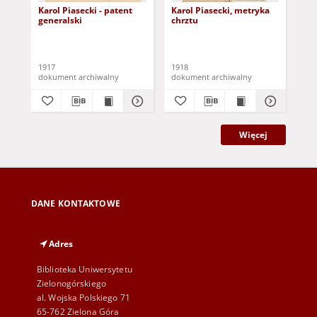
Karol Piasecki - patent
Karol Piasecki, metryka
Jan
generalski
chrztu
Pio
24
1917
1918
195
dokument archiwalny
dokument archiwalny
dok
Więcej
DANE KONTAKTOWE
Adres
Biblioteka Uniwersytetu
Zielonogórskiego
al. Wojska Polskiego 71
65-762 Zielona Góra