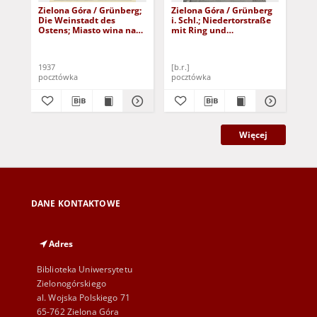
Zielona Góra / Grünberg;
Zielona Góra / Grünberg
Zie
Die Weinstadt des
i. Schl.; Niedertorstraße
i. 
Ostens; Miasto wina na
mit Ring und
Pla
wschodzie
Rathausturm
1937
[b.r.]
191
pocztówka
pocztówka
poc
Więcej
DANE KONTAKTOWE
Adres
Biblioteka Uniwersytetu
Zielonogórskiego
al. Wojska Polskiego 71
65-762 Zielona Góra