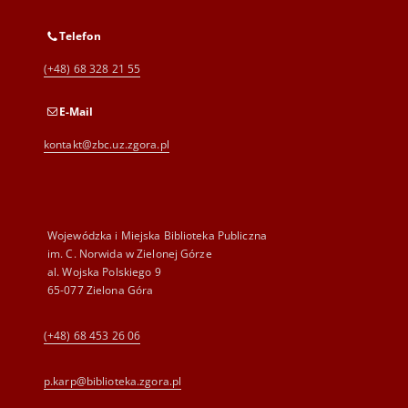
Telefon
(+48) 68 328 21 55
E-Mail
kontakt@zbc.uz.zgora.pl
Wojewódzka i Miejska Biblioteka Publiczna
im. C. Norwida w Zielonej Górze
al. Wojska Polskiego 9
65-077 Zielona Góra
(+48) 68 453 26 06
p.karp@biblioteka.zgora.pl