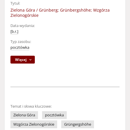
Tytuł:
Zielona Góra / Grünberg; Grünbergshöhe; Wzgórza
Zielonogórskie
Data wydania:
[b.r.]
Typ zasobu:
pocztówka
Więcej
Temat i słowa kluczowe:
Zielona Góra
pocztówka
Wzgórza Zielonogórskie
Grüngergshöhe