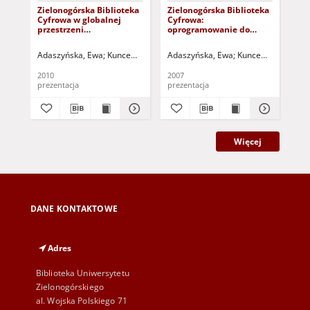
Zielonogórska Biblioteka
Zielonogórska Biblioteka
Zie
Cyfrowa w globalnej
Cyfrowa:
Cy
przestrzeni
oprogramowanie do
ni
informacyjnej -
budowy bibliotek
śro
prezentacja
cyfrowych dLibra -
pr
Adaszyńska, Ewa
Kuncewicz, Małgorzata
Adaszyńska, Ewa
Kuncewicz, Małgor
Ada
multimedialna
prezentacja
mu
multimedialna
2010
2007
201
prezentacja
prezentacja
pre
Więcej
DANE KONTAKTOWE
Adres
Biblioteka Uniwersytetu
Zielonogórskiego
al. Wojska Polskiego 71