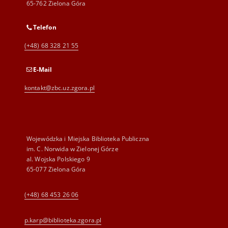
65-762 Zielona Góra
Telefon
(+48) 68 328 21 55
E-Mail
kontakt@zbc.uz.zgora.pl
Wojewódzka i Miejska Biblioteka Publiczna
im. C. Norwida w Zielonej Górze
al. Wojska Polskiego 9
65-077 Zielona Góra
(+48) 68 453 26 06
p.karp@biblioteka.zgora.pl