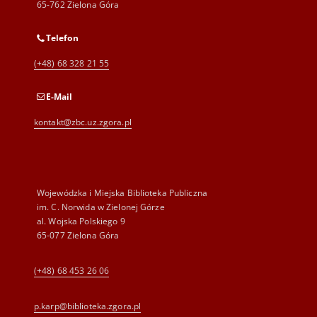
65-762 Zielona Góra
Telefon
(+48) 68 328 21 55
E-Mail
kontakt@zbc.uz.zgora.pl
Wojewódzka i Miejska Biblioteka Publiczna
im. C. Norwida w Zielonej Górze
al. Wojska Polskiego 9
65-077 Zielona Góra
(+48) 68 453 26 06
p.karp@biblioteka.zgora.pl