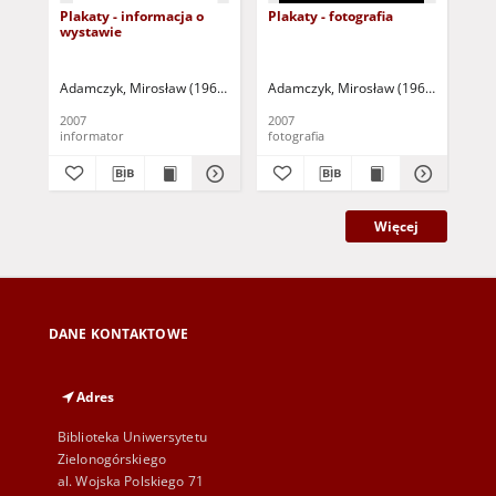
Plakaty - informacja o
Plakaty - fotografia
Pla
wystawie
Pio
wy
Kul
fo
Adamczyk, Mirosław (1964- )
Wallis, Janina - kurator wystawy
Adamczyk, Mirosław (1964- )
2007
2007
197
informator
fotografia
kat
Więcej
DANE KONTAKTOWE
Adres
Biblioteka Uniwersytetu
Zielonogórskiego
al. Wojska Polskiego 71