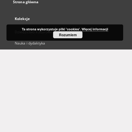
Strona główna
Kolekcje
Ta strona wykorzystuje pliki 'cookies'.
Więcej informacji
Dziedzictwo kulturowe
Rozumiem
Nauka i dydaktyka
Regionalia
Archiwum Kresowe
Gazeta Zielonogórska - Gazeta Lubuska
Otwarty Międzynarodowy Konkurs na Rysunek Satyryczny
Zielonogórska Biblioteka Cyfrowa dla Niewidomych
...
Zobacz więcej