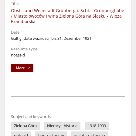
Title:
Obst - und Weinstadt Grünberg i. Schl. - Grünberghöhe
/ Miasto owoców i wina Zielona Góra na Śląsku - Wieża
Braniborska
Date:
Gültig [data ważności] bis 31. Dezember 1921
Resource Type:
notgeld
More
Subject and keywords:
Zielona Góra
Niemcy - historia
1918-1939
notgeld
bon zastępczy
waluta zastępcza