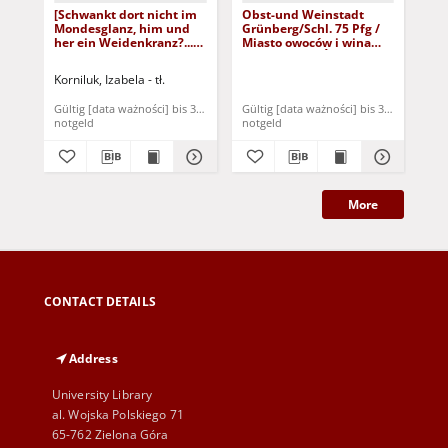
[Schwankt dort nicht im
Obst-und Weinstadt
[Au
Mondesglanz, him und
Grünberg/Schl. 75 Pfg /
wa
her ein Weidenkranz?...] /
Miasto owoców i wina
bra
Nie kołysze się w świetle
Zielona Góra/Śląsk 75
Son
księżycowym, tam i z
fenigów
Ślą
Korniluk, Izabela - tł.
Kop
powrotem wieniec
buj
wierzbowy?...]
bur
Gültig [data ważności] bis 31. Dezember 1921
Gültig [data ważności] bis 31. Dezembe
Gül
nie
notgeld
notgeld
not
More
CONTACT DETAILS
Address
University Library
al. Wojska Polskiego 71
65-762 Zielona Góra