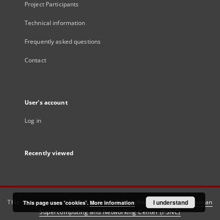
Project Participants
Technical information
Frequently asked questions
Contact
User's account
Log in
Recently viewed
This service runs on
DInGO dLibra 6.3.21
software created by
I understand
Poznan
This page uses 'cookies'.
More information
Supercomputing and Networking Center (PSNC)