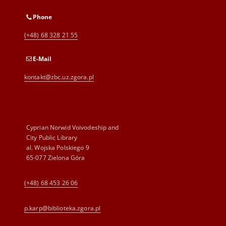
Phone
(+48) 68 328 21 55
E-Mail
kontakt@zbc.uz.zgora.pl
Cyprian Norwid Voivodeship and
City Public Library
al. Wojska Polskiego 9
65-077 Zielona Góra
(+48) 68 453 26 06
p.karp@biblioteka.zgora.pl