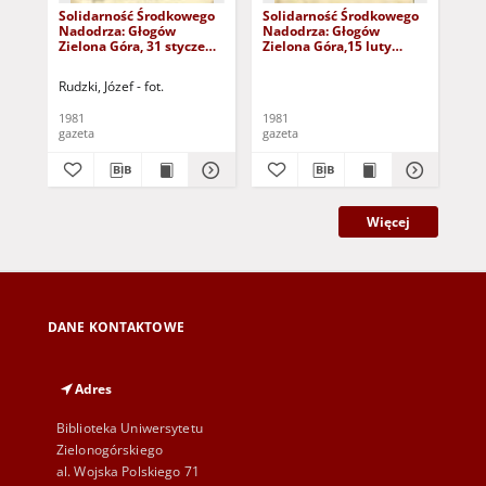
Solidarność Środkowego
Solidarność Środkowego
So
Nadodrza: Głogów
Nadodrza: Głogów
Na
Zielona Góra, 31 styczeń
Zielona Góra,15 luty
Zie
1981, nr 0
1981, nr 1
198
Rudzki, Józef - fot.
Rud
1981
1981
198
gazeta
gazeta
gaz
Więcej
DANE KONTAKTOWE
Adres
Biblioteka Uniwersytetu
Zielonogórskiego
al. Wojska Polskiego 71