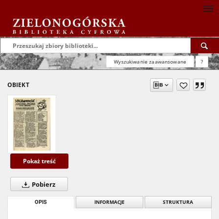
Wyszukiwanie zaawansowane
?
OBIEKT
Pokaż treść
Pobierz
OPIS
INFORMACJE
STRUKTURA