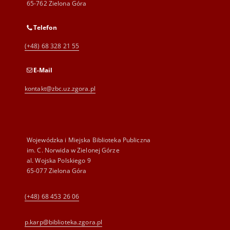
65-762 Zielona Góra
Telefon
(+48) 68 328 21 55
E-Mail
kontakt@zbc.uz.zgora.pl
Wojewódzka i Miejska Biblioteka Publiczna
im. C. Norwida w Zielonej Górze
al. Wojska Polskiego 9
65-077 Zielona Góra
(+48) 68 453 26 06
p.karp@biblioteka.zgora.pl