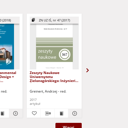
0 (2018)
ZN UZ IŚ, nr 47 (2017)
ZN UZ IŚ, nr 48 (2017
ronmental
Zeszyty Naukowe
Zeszyty Naukowe
Design =
Uniwersytetu
Uniwersytetu
e
Zielonogórskiego: Inżynieria
Zielonogórskiego: Inży
Środowiska, Tom 47 - spis
Środowiska, Tom 48 - s
 Inżynieria
treści
treści
 red.
Greinert, Andrzej - red.
Greinert, Andrzej - red.
0 - spis
2017
2017
artykuł
artykuł
Więcej