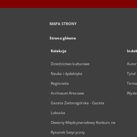
MAPA STRONY
Strona główna
Kolekcje
Inde
Dziedzictwo kulturowe
Autor
Nauka i dydaktyka
Tytuł
Regionalia
Temat
Archiwum Kresowe
Wyda
Gazeta Zielonogórska - Gazeta
Lubuska
Otwarty Międzynarodowy Konkurs na
Rysunek Satyryczny