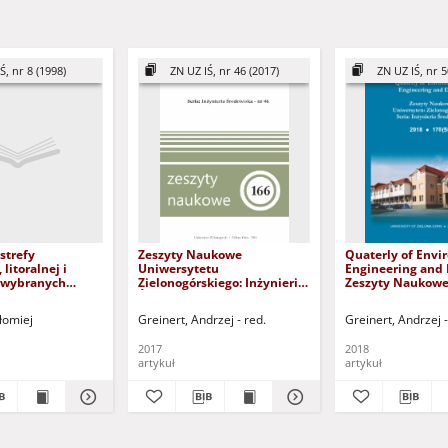
Ś, nr 8 (1998)
ZN UZ IŚ, nr 46 (2017)
ZN UZ IŚ, nr 5
strefy
Zeszyty Naukowe
Quaterly of Envi
 litoralnej i
Uniwersytetu
Engineering and 
 wybranych
Zielonogórskiego: Inżynieria
Zeszyty Naukow
Środowiska, Tom 46 - spis
Uniwersytetu
kowych w Łuku
treści
Zielonogórskiego:
łomiej
Greinert, Andrzej - red.
Greinert, Andrzej -
kim
Środowiska, Tom 5
treści
2017
2018
artykuł
artykuł