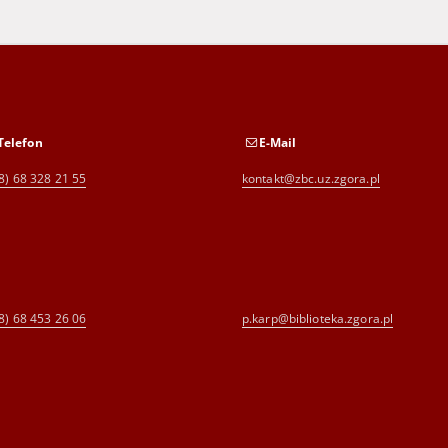
Telefon
E-Mail
8) 68 328 21 55
kontakt@zbc.uz.zgora.pl
8) 68 453 26 06
p.karp@biblioteka.zgora.pl