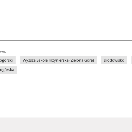
owe:
ogórski
Wyższa Szkoła Inżynierska (Zielona Góra)
środowisko
nogórska