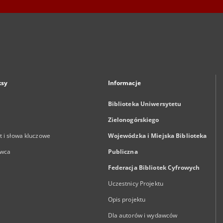
ksy
Informacje
Biblioteka Uniwersytetu
Zielonogórskiego
 i słowa kluczowe
Wojewódzka i Miejska Biblioteka
wca
Publiczna
Federacja Bibliotek Cyfrowych
Uczestnicy Projektu
Opis projektu
Dla autorów i wydawców