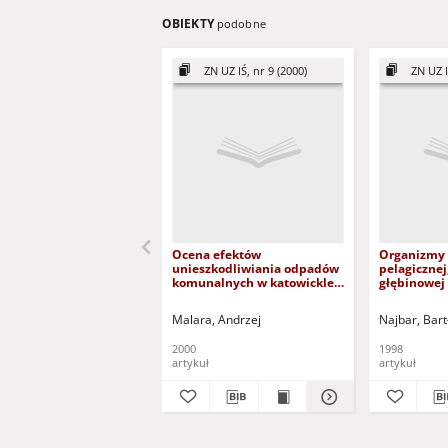
OBIEKTY
podobne
ZN UZ IŚ, nr 9 (2000)
ZN UZ I
Ocena efektów
Organizmy 
unieszkodliwiania odpadów
pelagicznej,
komunalnych w katowicklej
głębinowej
kompostowni
zbiorników
powyrobis
Malara, Andrzej
Najbar, Bart
Mużakows
2000
1998
artykuł
artykuł