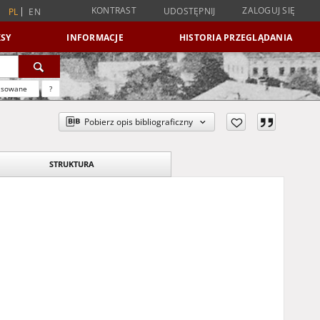
KONTRAST
ZALOGUJ SIĘ
UDOSTĘPNIJ
PL
EN
SY
INFORMACJE
HISTORIA PRZEGLĄDANIA
nsowane
?
Pobierz opis bibliograficzny
STRUKTURA