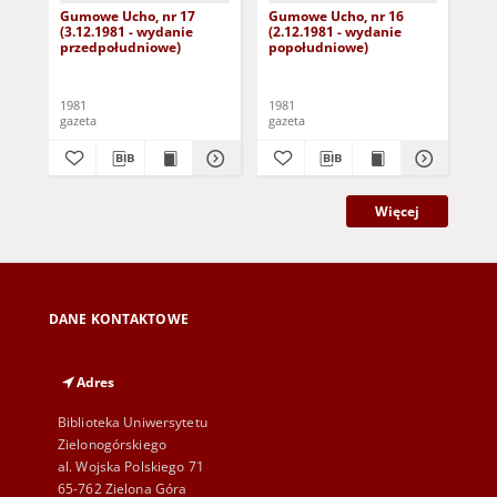
Gumowe Ucho, nr 17
Gumowe Ucho, nr 16
Gu
(3.12.1981 - wydanie
(2.12.1981 - wydanie
(30
przedpołudniowe)
popołudniowe)
po
1981
1981
198
gazeta
gazeta
gaz
Więcej
DANE KONTAKTOWE
Adres
Biblioteka Uniwersytetu
Zielonogórskiego
al. Wojska Polskiego 71
65-762 Zielona Góra