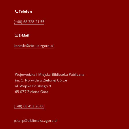
Telefon
(+48) 68 328 21 55
E-Mail
kontakt@zbc.uz.zgora.pl
Wojewódzka i Miejska Biblioteka Publiczna
im. C. Norwida w Zielonej Górze
al. Wojska Polskiego 9
65-077 Zielona Góra
(+48) 68 453 26 06
p.karp@biblioteka.zgora.pl