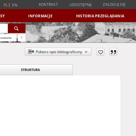
KONTRAST
ZALOGUJ SIĘ
UDOSTĘPNIJ
PL
EN
SY
INFORMACJE
HISTORIA PRZEGLĄDANIA
nsowane
?
Pobierz opis bibliograficzny
STRUKTURA