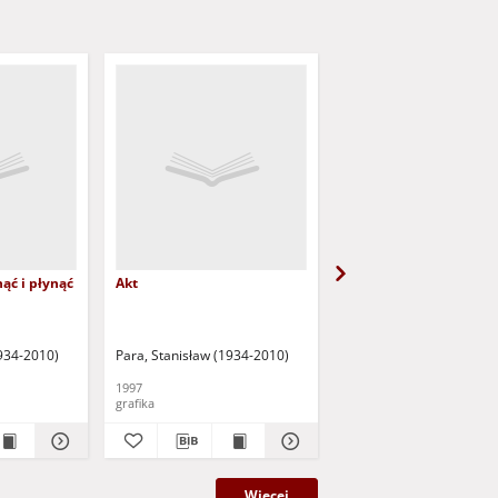
ąć i płynąć
Akt
Litwo, ojczyzno moja
1934-2010)
Para, Stanisław (1934-2010)
Para, Stanisław (1934-2
1997
1997
grafika
grafika
Więcej