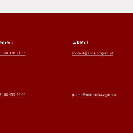
Telefon
E-Mail
8) 68 328 21 55
kontakt@zbc.uz.zgora.pl
8) 68 453 26 06
p.karp@biblioteka.zgora.pl