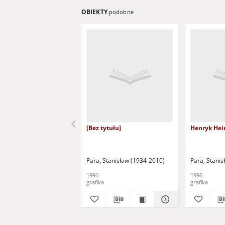
OBIEKTY
podobne
[Bez tytułu]
Henryk Hei
Para, Stanisław (1934-2010)
Para, Stani
1996
1996
grafika
grafika