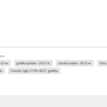
owe:
-21 w.
grafika polska - 20-21 w.
sztuka polska - 20-21 w.
Para,
w.
Foscolo, Ugo (1778-1827) - grafika