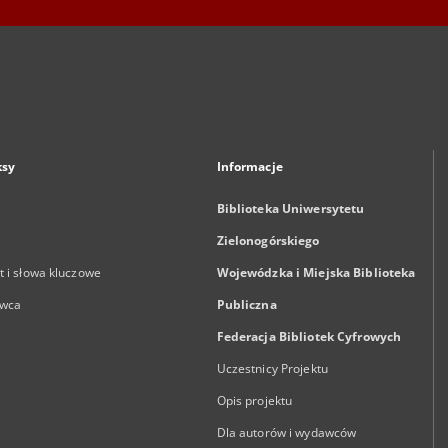
ksy
Informacje
Biblioteka Uniwersytetu
Zielonogórskiego
 i słowa kluczowe
Wojewódzka i Miejska Biblioteka
wca
Publiczna
Federacja Bibliotek Cyfrowych
Uczestnicy Projektu
Opis projektu
Dla autorów i wydawców