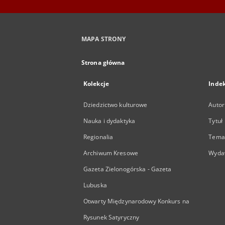
MAPA STRONY
Strona główna
Kolekcje
Inde
Dziedzictwo kulturowe
Autor
Nauka i dydaktyka
Tytuł
Regionalia
Temat
Archiwum Kresowe
Wyda
Gazeta Zielonogórska - Gazeta
Lubuska
Otwarty Międzynarodowy Konkurs na
Rysunek Satyryczny