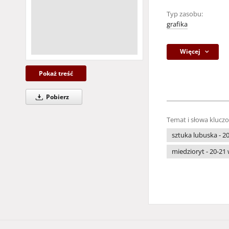
Typ zasobu:
grafika
Więcej
Pokaż treść
Pobierz
Temat i słowa klucz
sztuka lubuska - 20
miedzioryt - 20-21 