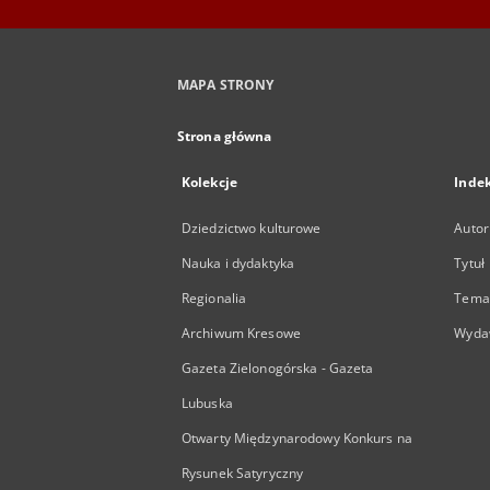
MAPA STRONY
Strona główna
Kolekcje
Inde
Dziedzictwo kulturowe
Autor
Nauka i dydaktyka
Tytuł
Regionalia
Temat
Archiwum Kresowe
Wyda
Gazeta Zielonogórska - Gazeta
Lubuska
Otwarty Międzynarodowy Konkurs na
Rysunek Satyryczny