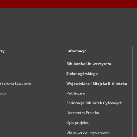
ksy
Informacje
Biblioteka Uniwersytetu
Zielonogórskiego
 i słowa kluczowe
Wojewódzka i Miejska Biblioteka
wca
Publiczna
Federacja Bibliotek Cyfrowych
Uczestnicy Projektu
Opis projektu
Dla autorów i wydawców