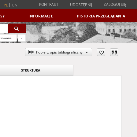
KONTRAST
ZALOGUJ SIĘ
UDOSTĘPNIJ
PL
EN
SY
INFORMACJE
HISTORIA PRZEGLĄDANIA
nsowane
?
Pobierz opis bibliograficzny
STRUKTURA