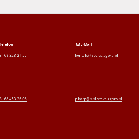
Telefon
E-Mail
8) 68 328 21 55
kontakt@zbc.uz.zgora.pl
8) 68 453 26 06
p.karp@biblioteka.zgora.pl