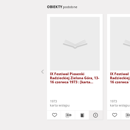
OBIEKTY
podobne
IX Festiwal Piosenki
IX Festiwal
Radzieckiej Zielona Góra, 13-
Radzieckiej
16 czerwca 1973 : [karta
16 czerwca 
wstępu na Recital
wstępu na] 
Piosenkarski 14 czerwca]
Okazji Zako
Festiwalu P
Radzieckiej
1973
1973
karta wstępu
karta wstępu