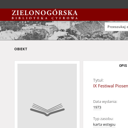
OBIEKT
OPIS
Tytuł:
IX Festiwal Piose
Data wydania:
1973
Typ zasobu:
karta wstępu