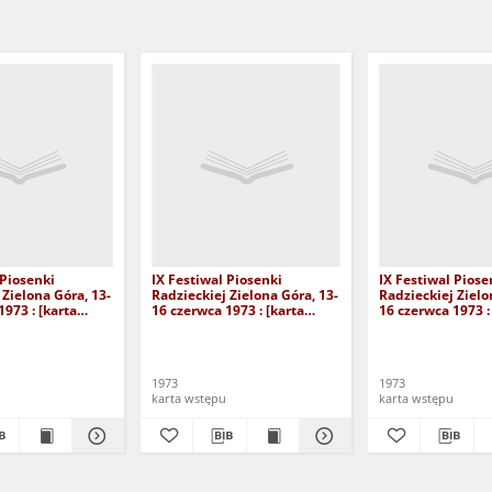
 Piosenki
IX Festiwal Piosenki
IX Festiwal Piose
 Zielona Góra, 13-
Radzieckiej Zielona Góra, 13-
Radzieckiej Zielo
1973 : [karta
16 czerwca 1973 : [karta
16 czerwca 1973 :
Spotkanie z
wstępu na Recital
Ogłoszenie Wyn
ńczenia IX
Piosenkarski]
iosenki
1973
1973
karta wstępu
karta wstępu